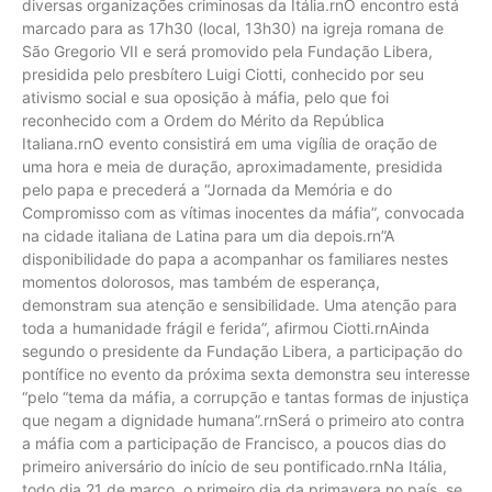
diversas organizações criminosas da Itália.rnO encontro está
marcado para as 17h30 (local, 13h30) na igreja romana de
São Gregorio VII e será promovido pela Fundação Libera,
presidida pelo presbítero Luigi Ciotti, conhecido por seu
ativismo social e sua oposição à máfia, pelo que foi
reconhecido com a Ordem do Mérito da República
Italiana.rnO evento consistirá em uma vigília de oração de
uma hora e meia de duração, aproximadamente, presidida
pelo papa e precederá a “Jornada da Memória e do
Compromisso com as vítimas inocentes da máfia”, convocada
na cidade italiana de Latina para um dia depois.rn”A
disponibilidade do papa a acompanhar os familiares nestes
momentos dolorosos, mas também de esperança,
demonstram sua atenção e sensibilidade. Uma atenção para
toda a humanidade frágil e ferida”, afirmou Ciotti.rnAinda
segundo o presidente da Fundação Libera, a participação do
pontífice no evento da próxima sexta demonstra seu interesse
“pelo “tema da máfia, a corrupção e tantas formas de injustiça
que negam a dignidade humana”.rnSerá o primeiro ato contra
a máfia com a participação de Francisco, a poucos dias do
primeiro aniversário do início de seu pontificado.rnNa Itália,
todo dia 21 de março, o primeiro dia da primavera no país, se