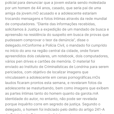
policial para denunciar que a jovem estaria sendo molestada
por um homem de 44 anos, casado, que seria pai de uma
amiga da jovem.rnO acusado e a adolescente estariam
trocando mensagens e fotos íntimas através da rede mundial
de computadores. “Diante das informações recebidas,
solicitamos à Justiça a expedição de um mandado de busca e
apreensão na residência do suspeito em busca de provas que
pudessem comprovar o teor da denúncia”, disse o
delegado.rnConforme a Polícia Civil, o mandado foi cumprido
no início do ano na região central da cidade, onde foram
apreendidos dois celulares, um notebook, dois computadores,
vários pen drives e cartões de memória. O material foi
enviado ao Instituto de Criminalísticas de Londrina para serem
periciados, com objetivo de localizar imagens que
vinculassem a adolescente em cenas pornográficas.rnOs
laudos ficaram prontos esta semana, e revelaram fotos da
adolescente se masturbando, bem como imagens que exibem
as partes íntimas tanto do homem quanto da garota.rnA
identidade do autor, no entanto, não pode ser revelada
porque inquérito corre em segredo de justiça. Segundo o
delegado, o homem foi indiciado pelo delito do artigo 241-A