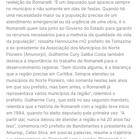
reeleição de Romanelli. “É um deputado que aparece sempre
no município e não somente em dias de festas. Quando há
uma necessidade maior ou a população precisa de um
atendimento emergencial ou da urgência de uma obra, é o
Romanelli quem luta junto ao Governo do Estado para garantir
os recursos necessários para a melhoria da qualidade de vida
da população”, ressalta Hannouche.rnO prefeito de Tomazina
e ex-presidente da Associação dos Municípios do Norte
Pioneiro (Amunorpi), Guilherme Cury Saliba Costa também
destaca a importância do trabalho de Romanelli para o
desenvolvimento regional. “Sem dúvida alguma, é a liderança
que a região precisa em Curitiba. Sempre atendeu os
municípios do Norte Pioneiro, não somente nestes seis anos
em que sou prefeito, mas bem antes, o Romanelli já
representava vários municípios da região”, relembra o
prefeito. Guilherme Cury, que está no seu segundo mandato,
relembra que a história de Romanelli com a região teve início
em 1994, quando foi eleito deputado pela primeira vez. “A
partir daí, nunca deixou de atender a região e há 20 anos faz
isso”, comemora.rnO prefeito de Bandeirantes e presidente da
Amunop, Celso Silva, em poucas palavras, resume a trajetória
e o compromisso de Romanelli com a região: “Romanelli é a