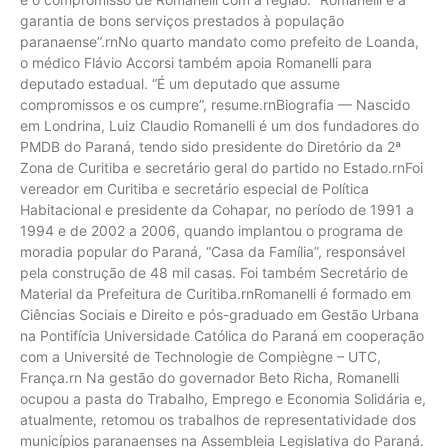
garantia de bons serviços prestados à população
paranaense”.rnNo quarto mandato como prefeito de Loanda,
o médico Flávio Accorsi também apoia Romanelli para
deputado estadual. “É um deputado que assume
compromissos e os cumpre”, resume.rnBiografia — Nascido
em Londrina, Luiz Claudio Romanelli é um dos fundadores do
PMDB do Paraná, tendo sido presidente do Diretório da 2ª
Zona de Curitiba e secretário geral do partido no Estado.rnFoi
vereador em Curitiba e secretário especial de Política
Habitacional e presidente da Cohapar, no período de 1991 a
1994 e de 2002 a 2006, quando implantou o programa de
moradia popular do Paraná, “Casa da Família”, responsável
pela construção de 48 mil casas. Foi também Secretário de
Material da Prefeitura de Curitiba.rnRomanelli é formado em
Ciências Sociais e Direito e pós-graduado em Gestão Urbana
na Pontifícia Universidade Católica do Paraná em cooperação
com a Université de Technologie de Compiègne – UTC,
França.rn Na gestão do governador Beto Richa, Romanelli
ocupou a pasta do Trabalho, Emprego e Economia Solidária e,
atualmente, retomou os trabalhos de representatividade dos
municípios paranaenses na Assembleia Legislativa do Paraná.