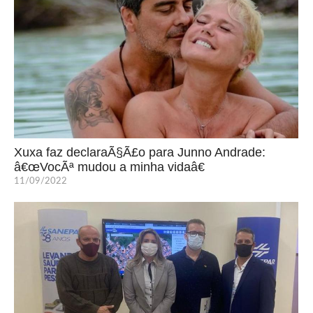
Xuxa faz declaraÃ§Ã£o para Junno Andrade:
â€œVocÃª mudou a minha vidaâ€
11/09/2022