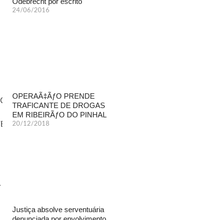
Odebrecht por escrito
24/06/2016
OPERAÃ‡ÃƒO PRENDE
TRAFICANTE DE DROGAS
EM RIBEIRÃƒO DO PINHAL
20/12/2018
Justiça absolve serventuária
denunciada por envolvimento