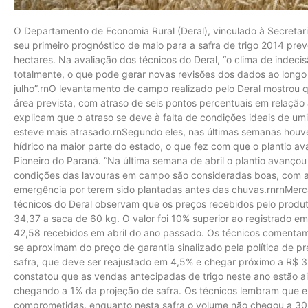
O Departamento de Economia Rural (Deral), vinculado à Secretar
seu primeiro prognóstico de maio para a safra de trigo 2014 pre
hectares. Na avaliação dos técnicos do Deral, “o clima de indeci
totalmente, o que pode gerar novas revisões dos dados ao longo 
julho”.rnO levantamento de campo realizado pelo Deral mostrou q
área prevista, com atraso de seis pontos percentuais em relação
explicam que o atraso se deve à falta de condições ideais de um
esteve mais atrasado.rnSegundo eles, nas últimas semanas houve 
hídrico na maior parte do estado, o que fez com que o plantio a
Pioneiro do Paraná. “Na última semana de abril o plantio avançou
condições das lavouras em campo são consideradas boas, com 
emergência por terem sido plantadas antes das chuvas.rnrnMerc
técnicos do Deral observam que os preços recebidos pelo produ
34,37 a saca de 60 kg. O valor foi 10% superior ao registrado 
42,58 recebidos em abril do ano passado. Os técnicos comentam
se aproximam do preço de garantia sinalizado pela política de 
safra, que deve ser reajustado em 4,5% e chegar próximo a R$ 3
constatou que as vendas antecipadas de trigo neste ano estão 
chegando a 1% da projeção de safra. Os técnicos lembram que e
comprometidas, enquanto nesta safra o volume não chegou a 30 