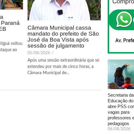
ca
o Paraná
Câmara Municipal cassa
DEB
mandato do prefeito de São
José da Boa Vista após
tiguá voltou
sessão de julgamento
staque ao
05/08/2026
/
Após uma sessão extraordinária que se
estendeu por mais de cinco horas, a
Câmara Municipal de...
Secretaria da
Educação do
abre PSS com
vagas para
professores 
pedagogos
06/08/2026