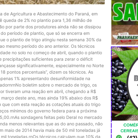
ia de Agricultura e Abastecimento do Paraná, em
vê queda de 2% no plantio para 1,36 milhão de
são por parte dos produtores ainda não se dissipou
do período de plantio, que só se encerra em
ue o plantio de trigo atingiu nesta semana 30% da
 ao mesmo período do ano anterior. Os técnicos
idade no solo no começo de abril, quando o plantio
precipitações suficientes para zerar o déficit
vançasse significativamente, especialmente no Norte
 18 pontos percentuais”, dizem os técnicos. As
apenas 1% apresentando desuniformidade na
adornrnNo boletim sobre o mercado de trigo, os
tor tiveram uma reação em abril, chegando a R$
em março deste ano, mas ainda 19% abaixo dos R$
 que com esta reação as cotações atuais do trigo
preços mínimos do governo federa para a próxima
5,00.rnAs sondagens feitas pelo Deral no mercado
ainda menos relevantes que as do ano passado, não
m maio de 2014 havia mais de 50 mil toneladas já
mil toneladas.rnOs técnicos calculam que 10% da