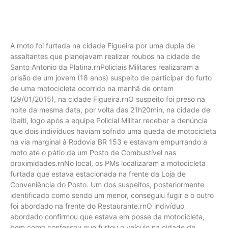
A moto foi furtada na cidade Figueira por uma dupla de
assaltantes que planejavam realizar roubos na cidade de
Santo Antonio da Platina.rnPoliciais Militares realizaram a
prisão de um jovem (18 anos) suspeito de participar do furto
de uma motocicleta ocorrido na manhã de ontem
(29/01/2015), na cidade Figueira.rnO suspeito foi preso na
noite da mesma data, por volta das 21h20min, na cidade de
Ibaiti, logo após a equipe Policial Militar receber a denúncia
que dois indivíduos haviam sofrido uma queda de motocicleta
na via marginal à Rodovia BR 153 e estavam empurrando a
moto até o pátio de um Posto de Combustível nas
proximidades.rnNo local, os PMs localizaram a motocicleta
furtada que estava estacionada na frente da Loja de
Conveniência do Posto. Um dos suspeitos, posteriormente
identificado como sendo um menor, conseguiu fugir e o outro
foi abordado na frente do Restaurante.rnO indivíduo
abordado confirmou que estava em posse da motocicleta,
bem como confessou que furtou o veículo na cidade de