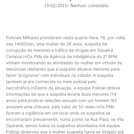
19/02/2015
Nenhum comentário
/
Policiais Militares prenderam nesta quarta-feira, 18, por volta
das 14h00min, uma mulher de 26 anos, suspeita de
corrupção de menores e tráfico de drogas em Siqueira
Campos.rnOs PMs da Agência de Inteligência do 2º BPM
vinham monitorando as atividades da mulher em virtude de
denúncias relatando que a suspeita aliciava menores para
fazer “programa” com indivíduos na cidade. A suspeita
tambem já era conhecida no meio policial pelo
narcotráfico.rnDiante da situação, a equipe Policial obteve
informações de que a suspeita levaria duas menores (14
anos) para praticar relações sexuais com um homem (62
anos)em uma chácara, pelo valor de 50 reais.rnOs PMs
fizeram a vigilância em um local onde os suspeitos se
encontrariam previamente, numa ponte na Rua Piauí, na Vila
Operária, sendo todos os suspeitos abordados.rnA equipe
Policial observou que a mulher suspeita havia se dirigido até