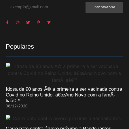
Inscrever-se
Populares
Idosa de 90 anos Ã© a primeira a ser vacinada contra
Covid no Reino Unido: â€œAno Novo com a famÃ­
liaâ€™
08/12/2020
Carro bate contra árvore próximo a Bandeirantes