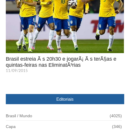
Brasil estreia Ã s 20h30 e jogarÃ¡ Ã s terÃ§as e
quintas-feiras nas EliminatÃ³rias
11/09/2015
Editoriais
Brasil / Mundo
(4025)
Capa
(346)