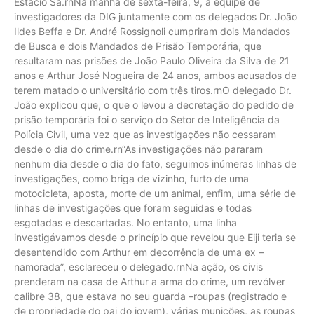
Estácio Sá.rnNa manhã de sexta-feira, 9, a equipe de
investigadores da DIG juntamente com os delegados Dr. João
Ildes Beffa e Dr. André Rossignoli cumpriram dois Mandados
de Busca e dois Mandados de Prisão Temporária, que
resultaram nas prisões de João Paulo Oliveira da Silva de 21
anos e Arthur José Nogueira de 24 anos, ambos acusados de
terem matado o universitário com três tiros.rnO delegado Dr.
João explicou que, o que o levou a decretação do pedido de
prisão temporária foi o serviço do Setor de Inteligência da
Polícia Civil, uma vez que as investigações não cessaram
desde o dia do crime.rn“As investigações não pararam
nenhum dia desde o dia do fato, seguimos inúmeras linhas de
investigações, como briga de vizinho, furto de uma
motocicleta, aposta, morte de um animal, enfim, uma série de
linhas de investigações que foram seguidas e todas
esgotadas e descartadas. No entanto, uma linha
investigávamos desde o princípio que revelou que Eiji teria se
desentendido com Arthur em decorrência de uma ex –
namorada”, esclareceu o delegado.rnNa ação, os civis
prenderam na casa de Arthur a arma do crime, um revólver
calibre 38, que estava no seu guarda –roupas (registrado e
de propriedade do pai do jovem), várias munições, as roupas