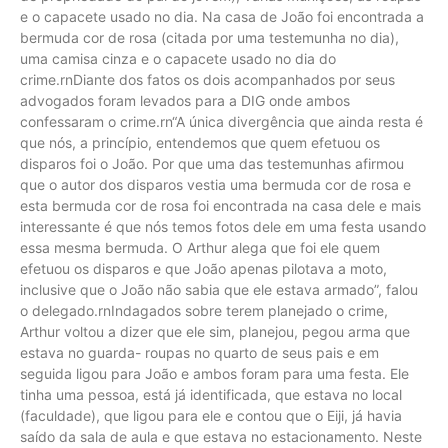
e o capacete usado no dia. Na casa de João foi encontrada a
bermuda cor de rosa (citada por uma testemunha no dia),
uma camisa cinza e o capacete usado no dia do
crime.rnDiante dos fatos os dois acompanhados por seus
advogados foram levados para a DIG onde ambos
confessaram o crime.rn“A única divergência que ainda resta é
que nós, a princípio, entendemos que quem efetuou os
disparos foi o João. Por que uma das testemunhas afirmou
que o autor dos disparos vestia uma bermuda cor de rosa e
esta bermuda cor de rosa foi encontrada na casa dele e mais
interessante é que nós temos fotos dele em uma festa usando
essa mesma bermuda. O Arthur alega que foi ele quem
efetuou os disparos e que João apenas pilotava a moto,
inclusive que o João não sabia que ele estava armado”, falou
o delegado.rnIndagados sobre terem planejado o crime,
Arthur voltou a dizer que ele sim, planejou, pegou arma que
estava no guarda- roupas no quarto de seus pais e em
seguida ligou para João e ambos foram para uma festa. Ele
tinha uma pessoa, está já identificada, que estava no local
(faculdade), que ligou para ele e contou que o Eiji, já havia
saído da sala de aula e que estava no estacionamento. Neste