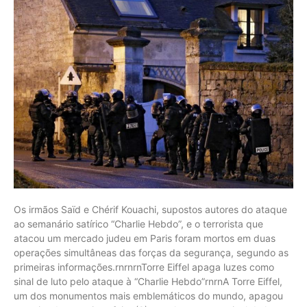
Os irmãos Saïd e Chérif Kouachi, supostos autores do ataque ao semanário satírico “Charlie Hebdo”, e o terrorista que atacou um mercado judeu em Paris foram mortos em duas operações simultâneas das forças da segurança, segundo as primeiras informações.rnrnrnTorre Eiffel apaga luzes como sinal de luto pelo ataque à “Charlie Hebdo”rnrnA Torre Eiffel, um dos monumentos mais emblemáticos do mundo, apagou na noite desta quinta-feira (8) suas luzes como sinal de luto pelas 12 vítimas do atentado de ontem contra a revista satírica francesa “Charlie Hebdo”. Construída em 1889, a estrutura de ferro de 324 metros de altura, transformada no maior símbolo da França e de Paris, ficou completamente no escuro às 20h locais (17h em Brasília).rnrnrnMilhares voltam às ruas de Paris para homenagear vítimas de ataquernrnMilhares de pessoas se reuniram novamente nesta quinta-feira (8) na praça da República, em Paris, para homenagear as vítimas do atentado que deixou 12 mortos na quarta (7) na sede do jornal satírico “Charlie Hebdo”. A prefeita de Paris, Anne Hidalgo, e vários membros das forças políticas do Conselho de Paris convocaram um ato silencioso, mas as palavras de ordem não demoraram a aparecer.rnrnrnEstado Islâmico considera heróis autores do ataque ao jornal Charlie HebdornA estação de rádio da organização extremistaEstado Islâmico classificou como heróis os autores do ataque terrorista dessa quarta-feira (7), em Paris, contra o jornal satírico Charlie Hebdo.rnNa mensagem lida durante as transmissões da rádio al Bayene, do grupo que mantém sob controle áreas territoriais da Síria e do Iraque, o locutor afirma que “os heróis jihadistas” mataram 12 pessoas e feriram várias outras “para vingar o profeta Maomé”.rnrnrnrnOs irmãos Kouachi se refugiaram em uma empresa em Dammartin-en-Goele, ao nordeste de Paris, onde fizeram um refém. Às 16h55 (13h55 de Brasília) foram escutados os primeiros disparos no local, acompanhados de explosões que pareciam vir de granadas de fumaça. Cinco minutos mais tarde se escutou uma nova rajada.rnAgentes do corpo de elite da Gendarmaria, o Grupo de Intervenção da Gendarmaria Nacional (GIGN), subiram ao teto de uma das edificações da empresa.rnOs irmãos Koubachi -suspeitos do massacre da quarta-feira contra o “Charlie Hebdo”, que deixaram 12 pessoas mortas, saíram da fábrica disparando em direção às forças de segurança, que revidaram e acabaram matando os dois suspeitos.rnSegundo as primeiras informações, o refém, um homem de 26 anos, escapou ileso, enquanto pelo menos um policial ficou ferido.rnQuase paralelamente, agentes do RAID, tropa de choque da polícia, lançaram granadas no interior do mercado judeu “Hyper Cacher” para preparar a invasão, segundo imagens da televisão televisão francesa.rnAparentemente, três reféns morreram, além do sequestrador, Amedy Coulibali, e uma quinta pessoa, que poderia ser um segundo sequestrador, informou a emissora “BFMTV” citando fontes do Ministério do Interior.rnCercornO cerco aos terroristas começou quando os suspeitos foram avistados na região de Dammartin-en-Goele, pela manhã. “Temos indicações da presença dos terroristas que nós queremos pegar”, disse o ministro do Interior, Bernard Cazeneuve, a repórteres em Paris.rn”Está em andamento uma operação agora em Dammartin-en-Goele, que está mobilizando todos os serviços na região”, havioa dito Cazeneuve.rnSegundo negociadores que participaram da operação, os suspeitos que estavam dentro do complexo industrial teriam dito que “pretendiam morrer como mártires”.rnNovo tiroteiornAo mesmo tempo em que estava ocorrendo a operação de cerco na cidade vizinha, várias pessoas estavam sendo mantidas reféns em um supermercado kosher (de produtos para judeus) no leste de Paris nesta sexta-feira, depois de ter havido um tiroteio envolvendo um homem com duas armas, disse uma fonte da polícia francesa.rnNão havia confirmação de que o homem seria o mesmo suspeito de ter matado uma policial em um subúrbio ao sul de Paris, na quinta-feira.rnUma fonte policial informou à Reuters, mais cedo, que ele seria membro do mesmo grupo jihadista ao qual pertencem os dois suspeitos do ataque ao jornal semanal Charlie Hebdo.rnNovos procuradosrnrnA polícia francesa divulgou informações sobre dois novos procurados pela polícia. São eles Amedy Coulibaly, um homem nascido em 27 de fevereiro de 1982 (e que estaria no supermercado), e Hayat Boumeddiene, que nasceu em 26 de junho de 1988.rnCoulibaly seria o principal suspeito do tiroteio de Montrouge na quinta-feira que matou uma policial. Ele poderia estar envolvido no tiroteio no supermercado em Porte de Vincennes nesta sexta-feira.rnPróximo ao aeroportornDammartin-en-Goele fica a cerca de 40 quilômetros do local onda a polícia vinha procurando anteriormente os dois irmãos suspeitos na quinta-feira. É uma pequena cidade na região metropolitana de Paris, próxima ao aeroporto Charles De Gaulle, que restringiu suas operações devido ao aparato policial, como helicópteros na região.rnMais cedo, tiros foram ouvidos na cidade e uma fonte da polícia disse que as forças de segurança estavam perseguindo um veículo numa rodovia próxima, a A2.rnO presidente da França, François Hollande, interrompeu nesta sexta-feira a terceira reunião de crise com os membros de seu governo devido à tomada de reféns em Dammartin-en-Goële. O gabinete de crise tinha começado às 9h (horário local, 5h em Brasília). O chefe de Estado retornou a seu escritório após ser informado do curso recente dos eventos.rnOs suspeitos são dois irmãos franceses filhos de argelinos, ambos na casa dos 30 anos e que já estavam sob observação da polícia. Teriam sido eles que na quarta-feira invadiram a sede do jornal semanal de sátiras Charlie Hebdo, em Paris, e mataram a tiros 12 pessoas.rnrnO jornal Le Monde divulgou que um homem teria visto os suspeitos usando metralhadoras “Kalashnikovs e lançadores de foguetes.”rnUm descuido dos dois teriam ajudado nas investigações. A carteira de identidade de Saïd foi perdida no carro usado na fuga logo após o atentado ao jornal e que foi localizado pela polícia francesa horas depois abandonado. Um terceiro suspeito teria participado do ataque ao Charlie Hebdo na quarta, mas ele está preso. Na madrugada dessa quinta, um homem de 18 anos de idade, Hamyd Mourad, entregou-se à polícia em Charleville-Mézières, cerca de 230 quilômetros a nordeste de Paris, perto da fronteira com a Bélgica.rnAinda na quarta á noite, a polícia divulgou fotos dos dois cidadãos franceses foragidos, dizendo que são “armados e perigosos”: os irmãos Cherif e Said Kouachi, já estavam sob vigilância dos serviços de segurança antes do atentado.rnNove presosrnMais de 88 mil agentes das forças de segurança pública da França estão diretamente envolvidos nas ações de vigilância, prevenção e proteção dos cidadãos, instalações e do território francês. Parte desse efetivo tenta capturar os dois suspeitos. Uma verdadeira operação de guerra foi acionada para tentar evitar novos ataques. Nove pessoas já foram presas. Fontes policiais disseram que os detidos são em sua maioria conhecidos dos dois principais suspeitos.rnCherif Kouachi, um dos suspeitos, ficou 18 meses na prisão sob a acusação de associação criminosa relacionada com uma ação terrorista em 2005. Ele fazia parte de uma célula islâmica que alistava cidadãos franceses em uma mesquita no leste de Paris para que fossem ao Iraque combater os norte-americanos. Ele foi preso antes de partir para o Iraque.rnSegundo o Ministério do Interior, há 88.150 agentes estrategicamente espalhados: 50 mil policiais militares, 32 mil gendarmes (soldados de uma corporação especial encarregada de manter a ordem pública), 5 mil integrantes de forças móveis e 1.150 militares. Durante reunião do gabinete de crise interministerial, nessa quinta, em Paris, o ministro do Interior, Bernard Cazeneuve, agradeceu o empenho dos homens e mulheres mobilizados e lamentou que uma policial tenha sido morta durante tiroteio no sul de Paris, em circunstâncias ainda não esclarecidas.rnCharlie HebdornO semanário Charlie Hebdo é bem conhecido por satirizar o islamismo e outras religiões, bem como figuras políticas. Militantes islâmicos vinham repetidamente ameaçando França com ataques por causa de suas ações militares em redutos de radicais islamitas no Oriente Médio e na África, o que levou o governo a reforçar as suas leis antiterrorismo no ano passado.rnO primeiro-ministro Manuel Valls disse que a França enfrenta uma ameaça terrorista “sem precedentes” e confirmou que os dois irmãos eram conhecidos dos serviços de segurança. Mas ele acrescentou que ainda é muito cedo para dizer se as autoridades subestimaram a ameaça que eles representavam. “Por eles serem conhecidos, eram seguidos”, disse Valls à rádio RTL.rnSangue friornImagens de uma câmera durante o ataque mostram um dos agressores diante da redação do Charlie Hebdo gritando “Allahu Akbar!” (Deus é grande) enquanto tiros eram disparados. Outro caminhou calmamente até um policial ferido deitado na rua e atirou nele com um fuzil de assalto. Os dois homens, em seguida, entraram em um carro preto e fugiram.Em outro vídeos, os homens são ouvidos gritando em francês: “Matamos Charlie Hebdo. Vingamos o profeta Maomé.”rnO Charlie Hebdo causou polêmica no passado com cartuns satíricos de líderes políticos e religiosos de todos os credos e também publicou numerosas caricaturas ridicularizando o profeta Maomé. Jihadistas ameaçaram o semanário na Internet, dizendo que pagaria pela zombaria.rnO último tuíte da publicação zombou de Abu Bakr al-Baghdadi, líder do grupo Estado Islâmico, que tomou o controle de grandes áreas do Iraque e na Síria e fez um chamado para ataques de “lobos solitários” em solo francês. Por toda a França dezenas de milhares de pessoas participaram de manifestações improvisadas e vigílias na quarta-feira à noite, em memória das vítimas – entre as quais alguns dos mais proeminentes e amados cartunistas políticos da França – e em apoio à liberdade de expressão.rnO at