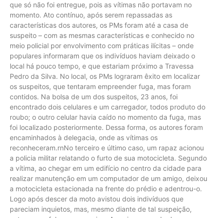
que só não foi entregue, pois as vítimas não portavam no
momento. Ato contínuo, após serem repassadas as
características dos autores, os PMs foram até a casa de
suspeito – com as mesmas características e conhecido no
meio policial por envolvimento com práticas ilícitas – onde
populares informaram que os indivíduos haviam deixado o
local há pouco tempo, e que estariam próximo a Travessa
Pedro da Silva. No local, os PMs lograram êxito em localizar
os suspeitos, que tentaram empreender fuga, mas foram
contidos. Na bolsa de um dos suspeitos, 23 anos, foi
encontrado dois celulares e um carregador, todos produto do
roubo; o outro celular havia caído no momento da fuga, mas
foi localizado posteriormente. Dessa forma, os autores foram
encaminhados à delegacia, onde as vítimas os
reconheceram.rnNo terceiro e último caso, um rapaz acionou
a policia militar relatando o furto de sua motocicleta. Segundo
a vítima, ao chegar em um edifício no centro da cidade para
realizar manutenção em um computador de um amigo, deixou
a motocicleta estacionada na frente do prédio e adentrou-o.
Logo após descer da moto avistou dois indivíduos que
pareciam inquietos, mas, mesmo diante de tal suspeição,