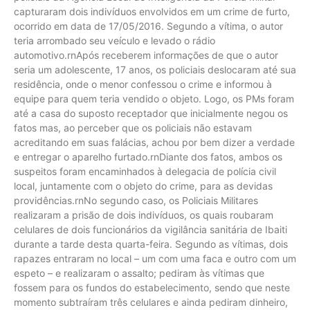
capturaram dois indivíduos envolvidos em um crime de furto,
ocorrido em data de 17/05/2016. Segundo a vítima, o autor
teria arrombado seu veículo e levado o rádio
automotivo.rnApós receberem informações de que o autor
seria um adolescente, 17 anos, os policiais deslocaram até sua
residência, onde o menor confessou o crime e informou à
equipe para quem teria vendido o objeto. Logo, os PMs foram
até a casa do suposto receptador que inicialmente negou os
fatos mas, ao perceber que os policiais não estavam
acreditando em suas falácias, achou por bem dizer a verdade
e entregar o aparelho furtado.rnDiante dos fatos, ambos os
suspeitos foram encaminhados à delegacia de polícia civil
local, juntamente com o objeto do crime, para as devidas
providências.rnNo segundo caso, os Policiais Militares
realizaram a prisão de dois indivíduos, os quais roubaram
celulares de dois funcionários da vigilância sanitária de Ibaiti
durante a tarde desta quarta-feira. Segundo as vítimas, dois
rapazes entraram no local – um com uma faca e outro com um
espeto – e realizaram o assalto; pediram às vítimas que
fossem para os fundos do estabelecimento, sendo que neste
momento subtraíram três celulares e ainda pediram dinheiro,