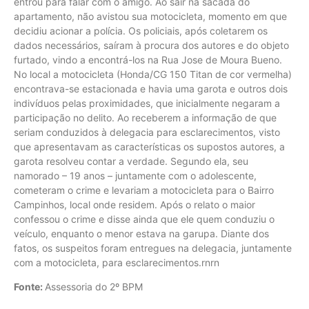
entrou para falar com o amigo. Ao sair na sacada do
apartamento, não avistou sua motocicleta, momento em que
decidiu acionar a polícia. Os policiais, após coletarem os
dados necessários, saíram à procura dos autores e do objeto
furtado, vindo a encontrá-los na Rua Jose de Moura Bueno.
No local a motocicleta (Honda/CG 150 Titan de cor vermelha)
encontrava-se estacionada e havia uma garota e outros dois
indivíduos pelas proximidades, que inicialmente negaram a
participação no delito. Ao receberem a informação de que
seriam conduzidos à delegacia para esclarecimentos, visto
que apresentavam as características os supostos autores, a
garota resolveu contar a verdade. Segundo ela, seu
namorado – 19 anos – juntamente com o adolescente,
cometeram o crime e levariam a motocicleta para o Bairro
Campinhos, local onde residem. Após o relato o maior
confessou o crime e disse ainda que ele quem conduziu o
veículo, enquanto o menor estava na garupa. Diante dos
fatos, os suspeitos foram entregues na delegacia, juntamente
com a motocicleta, para esclarecimentos.rnrn
Fonte:
Assessoria do 2º BPM