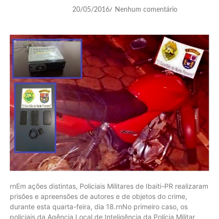
20/05/2016
Nenhum comentário
/
rnEm ações distintas, Policiais Militares de Ibaiti-PR realizaram
prisões e apreensões de autores e de objetos do crime,
durante esta quarta-feira, dia 18.rnNo primeiro caso, os
policiais da Agência Local de Inteligência da Polícia Militar