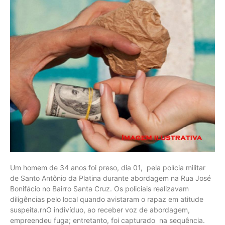
Um homem de 34 anos foi preso, dia 01, pela polícia militar
de Santo Antônio da Platina durante abordagem na Rua José
Bonifácio no Bairro Santa Cruz. Os policiais realizavam
diligências pelo local quando avistaram o rapaz em atitude
suspeita.rnO indivíduo, ao receber voz de abordagem,
empreendeu fuga; entretanto, foi capturado na sequência.