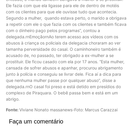
Ele fazia com que ela ligasse para ele de dentro de motéis
com os clientes para que ele ouvisse tudo que acontecia.
Segundo a mulher, quando estava perto, o marido a obrigava
a repetir com ele o que fazia com os clientes e também ficava
com o dinheiro pago pelos programas”, contou a
delegada.rnEmoçãornAo terem acesso aos vídeos com os
abusos à criança os policiais da delegacia choraram ao ver
tamanha perversidade do casal. O caminhoneiro também é
acusado de, no passado, ter obrigado a ex-mulher a se
prostituir. Ele ficou casado com ela por 17 anos. “Esta mulher,
cansada de sofrer abusos e apanhar, procurou abrigamento
junto à polícia e conseguiu se livrar dele. Fica aí a dica para
que nenhuma mulher passe por qualquer abuso”, disse a
delegada.rnO casal foi preso e está detido em presídios do
complexo de Piraquara. O bebê passa bem e está em um
abrigo.
Fonte:
Viviane Nonato massanews-Foto: Marcus Carazzai
Faça um comentário