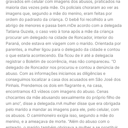
gravados em celular com imagens dos abusos, praticados na
maioria das vezes pela mãe. Os policiais choraram ao ver as
imagens que, segundo a mãe do menino, eram feitas por
ordem do padrasto da criança. O bebê foi recolhido a um
abrigo de menores e passa bem.rnDe acordo com a delegada
Tatiana Guzela, o caso veio à tona após a mãe da criança
procurar um delegado na cidade de Roncador, interior do
Paraná, onde estava em viagem com o marido. Orientada por
parentes, a mulher ligou para o delegado da cidade e contou
o que estaria acontecendo. Ela ficou de ir até a delegacia
registrar o Boletim de ocorrência, mas não compareceu. “O
delegado de Roncador nos procurou e contou a denúncia de
abuso. Com as informações iniciamos as diligências e
conseguimos localizar a casa dos acusados em São José dos
Pinhais. Prendemos os dois em flagrante e, na casa,
encontramos 43 vídeos com imagens do abuso. Cenas
chocantes da mãe abusando sexualmente do próprio filho de
um ano”, disse a delegada.rnA mulher disse que era obrigada
pelo marido a mandar as imagens para ele, pelo celular, com
os abusos. O caminhoneiro exigia isso, segundo a mãe do
menino, e a ameaçava de morte. “Além do abuso com o
enteado, o marido também obrigava a mulher a se prostituir.