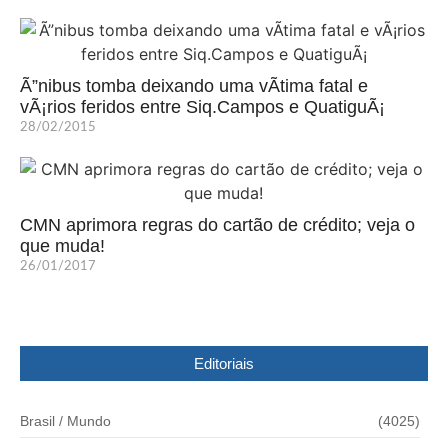
Ã”nibus tomba deixando uma vÃ­tima fatal e
vÃ¡rios feridos entre Siq.Campos e QuatiguÃ¡
28/02/2015
CMN aprimora regras do cartão de crédito; veja o
que muda!
26/01/2017
Editoriais
Brasil / Mundo
(4025)