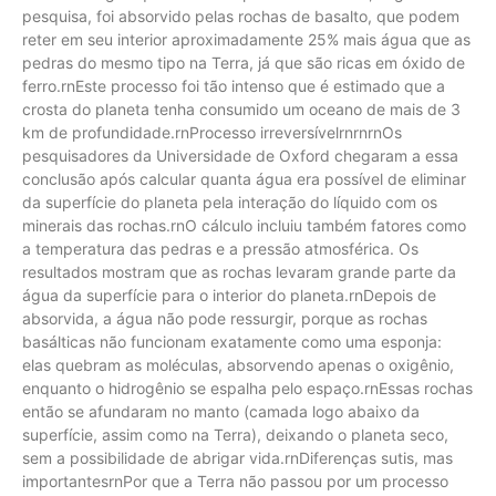
pesquisa, foi absorvido pelas rochas de basalto, que podem
reter em seu interior aproximadamente 25% mais água que as
pedras do mesmo tipo na Terra, já que são ricas em óxido de
ferro.rnEste processo foi tão intenso que é estimado que a
crosta do planeta tenha consumido um oceano de mais de 3
km de profundidade.rnProcesso irreversívelrnrnrnOs
pesquisadores da Universidade de Oxford chegaram a essa
conclusão após calcular quanta água era possível de eliminar
da superfície do planeta pela interação do líquido com os
minerais das rochas.rnO cálculo incluiu também fatores como
a temperatura das pedras e a pressão atmosférica. Os
resultados mostram que as rochas levaram grande parte da
água da superfície para o interior do planeta.rnDepois de
absorvida, a água não pode ressurgir, porque as rochas
basálticas não funcionam exatamente como uma esponja:
elas quebram as moléculas, absorvendo apenas o oxigênio,
enquanto o hidrogênio se espalha pelo espaço.rnEssas rochas
então se afundaram no manto (camada logo abaixo da
superfície, assim como na Terra), deixando o planeta seco,
sem a possibilidade de abrigar vida.rnDiferenças sutis, mas
importantesrnPor que a Terra não passou por um processo