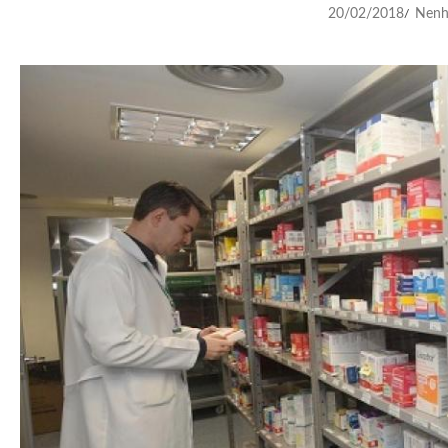
20/02/2018
Nenh
/