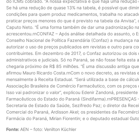
do ICMS cobrado. “A nossa expectativa é que haja uma redução d
Se há uma redução de quase 13% na tabela, é possível que dimi
condições para quem produz medicamentos, trabalha no atacado (
praticar preços menores do que é previsto na tabela da Anvisa”, 
Caputo Neto. “É uma forma também de dar uma padronização nac
acrescentou.rnCONFAZ – Após análise detalhada do assunto, o 
Conselho Nacional de Política Fazendária (Confaz) a mudança na
autorizar o uso de preços publicados em revistas e outro para co
contribuintes. Em dezembro de 2017, o Confaz autorizou os dois 
administrativos e judiciais. Só no Paraná, se não fosse feita esta 
chegaria próximo de R$ 85 milhões. “É uma discussão antiga que 
afirmou Mauro Ricardo Costa.rnCom o novo decreto, as revistas e
mensalmente à Receita Estadual. “Será utilizada a base de cálcul
Associação Brasileira de Comércio Farmacêutico, com os preços 
Isso vai padronizar o valor”, explicou Edenir Zandoná, president
Farmacêuticos do Estado do Paraná (Sindifarma).rnPRESENÇAS – 
Secretaria de Estado da Saúde, Sezifredo Paz; o diretor da Receit
Comercial do Paraná, Ardisson Akel; os presidentes da Fecomérci
Farmácia do Paraná, Mirian Fiorentin; e o deputado estadual Guto
Fonte:
AEN – foto: Venilton Küchler