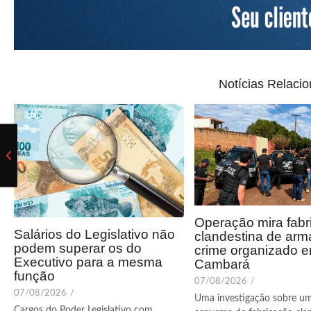
Notícias Relaci
Operação mira fabr
Salários do Legislativo não
clandestina de arm
podem superar os do
crime organizado 
Executivo para a mesma
Cambará
função
07/08/2026
/
07/08/2026
/
Uma investigação sobre u
Cargos do Poder Legislativo com