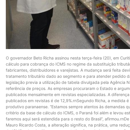
O governador Beto Richa assinou nesta terça-feira (20), em Curit
cálculo para cobrança do ICMS no regime da substituição tribut
fabricantes, distribuidores e varejistas. A mudança será feita d
tratamento tributário dado ao segmento e para atender pedido 
legislação previa a utilização de tabela divulgada pela Agência N
referência de preços. As empresas procuraram o Estado e argume
publicados mensalmente em revistas especializadas. A diferença
publicados em revistas é de 12,9%.rnSegundo Richa, a medida é 
produtivo paranaense. “Estamos sempre atentos às demandas que 
critério da base de cálculo do ICMS, o Paraná foi além e levou es
faremos aqui será estendida para o resto do Brasil”, afirmou.rnD
Mauro Ricardo Costa, a alteração significa, na prática, uma redu