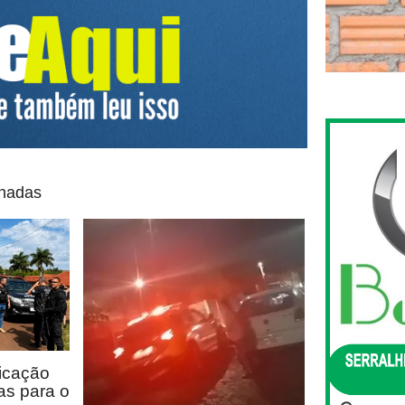
onadas
icação
as para o