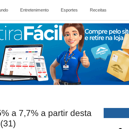
Mundo
Entretenimento
Esportes
Receitas
% a 7,7% a partir desta
 (31)