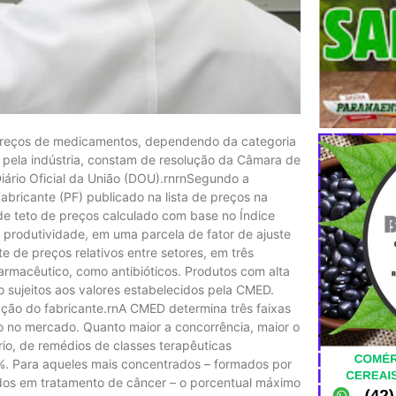
 preços de medicamentos, dependendo da categoria
os pela indústria, constam de resolução da Câmara de
rio Oficial da União (DOU).rnrnSegundo a
abricante (PF) publicado na lista de preços na
e teto de preços calculado com base no Índice
produtividade, em uma parcela de fator de ajuste
te de preços relativos entre setores, em três
farmacêutico, como antibióticos. Produtos com alta
 sujeitos aos valores estabelecidos pela CMED.
ção do fabricante.rnA CMED determina três faixas
o no mercado. Quanto maior a concorrência, maior o
ário, de remédios de classes terapêuticas
%. Para aqueles mais concentrados – formados por
dos em tratamento de câncer – o porcentual máximo