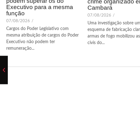
podem superar os do
crime organizado 
Executivo para a mesma
Cambará
função
07/08/2026
/
07/08/2026
/
Uma investigação sobre u
Cargos do Poder Legislativo com
esquema de fabricação cla
mesma atribuição de cargos do Poder
armas de fogo mobilizou as 
Executivo não podem ter
civis do...
remuneração...