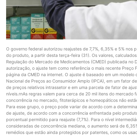
O governo federal autorizou reajustes de 7,7%, 6,35% e 5% nos
do produto, a partir desta terça-feira (31). Os valores, calculad
Regulação do Mercado de Medicamentos (CMED) publicada no Diá
autorização, o ajuste tem como referência o mais recente Preço F
página da CMED na internet. O ajuste é baseado em um modelo d
Nacional de Preços ao Consumidor Amplo (IPCA), em um fator de 
de preços relativos intrassetor e em uma parcela de fator de ajus
níveis.rnAs regras valem para cerca de 20 mil itens do mercado 
concorrência no mercado, fitoterápicos e homeopáticos não estão
Para esse grupo, o preço pode variar de acordo com a determina
de ajuste, de acordo com a concorrência enfrentada pelo produt
porcentual permitido para reajuste (7,7%). Para o nível intermedi
consideradas de concorrência mediana, o aumento será de 6,35
remédios que estão ainda protegidos por patentes, como os usa