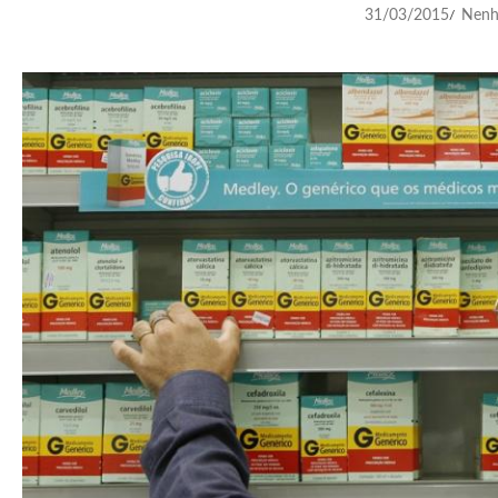
31/03/2015
Nenh
/