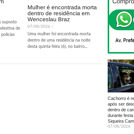
em
Mulher é encontrada morta
dentro de residência em
Wenceslau Braz
m suposto
07/08/2026
/
ndestina de
Uma mulher foi encontrada morta
polícias
dentro de uma residência na noite
desta quinta-feira (6), no bairro...
Cachorro é r
após ser dei
dentro de car
durante fest
Siqueira Ca
07/08/2026