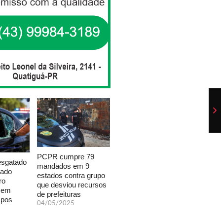
PCPR cumpre 79
esgatado
mandados em 9
xado
estados contra grupo
ro
que desviou recursos
a em
de prefeituras
mpos
04/05/2025