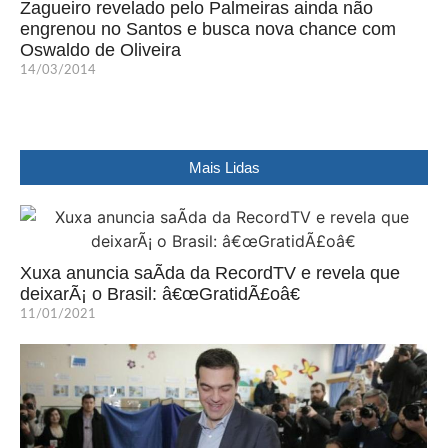
Zagueiro revelado pelo Palmeiras ainda não
engrenou no Santos e busca nova chance com
Oswaldo de Oliveira
14/03/2014
Mais Lidas
Xuxa anuncia saÃ­da da RecordTV e revela que
deixarÃ¡ o Brasil: â€œGratidÃ£oâ€
11/01/2021