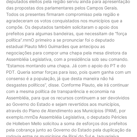
deputados eleitos pela região serviu ainda para apresentação
das propostas dos parlamentares pelos Campos Gerais.
Todos os presentes firmaram compromisso pela região e
agradeceram os votos conquistados nos municípios que a
compõe. Os deputados também solicitaram o apoio dos
prefeitos para algumas bandeiras, que necessitam de “força
política”.rnrnO primeiro a se pronunciar foi o deputado
estadual Plauto Miró Guimarães que antecipou as
negociações para compor uma chapa pela mesa diretora da
Assembléia Legislativa, com a presidência sob seu comando.
“Estamos montando uma chapa. Já com o apoio do PT e do
PDT. Queria somar forças para isso, pois quem ganha com um
consenso é a população, já que desta maneira não há
desgastes políticos”, disse. Conforme Plauto, ele irá continuar
com a mesma política de transparência e economia na
Assembléia, para que os recursos continuem a ser devolvidos
ao Governo do Estado e sejam revertidos aos municípios,
através do Plano de Atendimento aos Municípios (PAM), por
exemplo.rnrnDa Assembléia Legislativa, o deputado Péricles
de Holleben Mello solicitou a soma de esforços dos prefeitos
pela cobrança junto ao Governo do Estado pela duplicação da
rodovia entre os municípios de Piraí do Sul e Jaguariaíva.