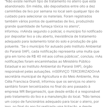
“Não existe nenhum tipo de tratamento no aterro que está
abandonado. Em média, são depositados entre oito a dez
caminhões de lixo por semana no local sem qualquer tipo de
cuidado para selecionar os materiais. Foram registrados
também vários pontos de queimadas de lixo, produzindo
grande quantidade de fumaça tóxica no aterro”,
informou. rnAinda segundo o policial, o município foi notificado
por depositar lixo a céu aberto, inexistência de tratamento
adequado para isolamento total do solo e produção de gás
poluente. “Se o município for autuado pelo Instituto Ambiental
do Paraná (IAP), cada notificação representa uma multa que
gira em torno de R$ 40 mil aos cofres públicos”, concluiu. rnAs
notificações foram encaminhadas ao Ministério Público
Estadual e ao Instituto Ambiental do Paraná (IAP), órgão
responsável pelas autuações. rnSERVIÇO TERCEIRIZADOrnA
secretária municipal de Agricultura e do Meio Ambiente, Ana
Célia Francisca Grandi, informou que os serviços no aterro
sanitário foram terceirizados no final do ano passado à
empresa WR Bergamaschi, que desde então é a responsável
pelo tratamento do lixo e a manutenção do local. “Não temos
um corpo de funcionários adequado para tocar o aterro, por
isso, no final do ano foi realizada uma licitação, e desde