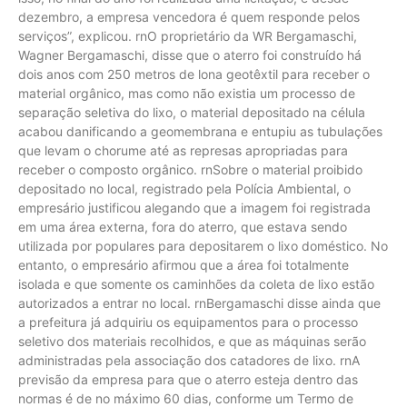
dezembro, a empresa vencedora é quem responde pelos
serviços”, explicou. rnO proprietário da WR Bergamaschi,
Wagner Bergamaschi, disse que o aterro foi construído há
dois anos com 250 metros de lona geotêxtil para receber o
material orgânico, mas como não existia um processo de
separação seletiva do lixo, o material depositado na célula
acabou danificando a geomembrana e entupiu as tubulações
que levam o chorume até as represas apropriadas para
receber o composto orgânico. rnSobre o material proibido
depositado no local, registrado pela Polícia Ambiental, o
empresário justificou alegando que a imagem foi registrada
em uma área externa, fora do aterro, que estava sendo
utilizada por populares para depositarem o lixo doméstico. No
entanto, o empresário afirmou que a área foi totalmente
isolada e que somente os caminhões da coleta de lixo estão
autorizados a entrar no local. rnBergamaschi disse ainda que
a prefeitura já adquiriu os equipamentos para o processo
seletivo dos materiais recolhidos, e que as máquinas serão
administradas pela associação dos catadores de lixo. rnA
previsão da empresa para que o aterro esteja dentro das
normas é de no máximo 60 dias, conforme um Termo de