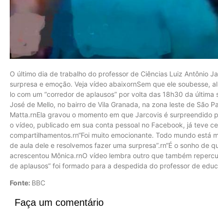
O último dia de trabalho do professor de Ciências Luiz Antônio J
surpresa e emoção. Veja vídeo abaixornSem que ele soubesse, a
lo com um “corredor de aplausos” por volta das 18h30 da última s
José de Mello, no bairro de Vila Granada, na zona leste de São Pa
Matta.rnEla gravou o momento em que Jarcovis é surpreendido po
o vídeo, publicado em sua conta pessoal no Facebook, já teve cer
compartilhamentos.rn“Foi muito emocionante. Todo mundo está m
de aula dele e resolvemos fazer uma surpresa”.rn“É o sonho de qu
acrescentou Mônica.rnO vídeo lembra outro que também repercut
de aplausos” foi formado para a despedida do professor de educa
Fonte:
BBC
Faça um comentário