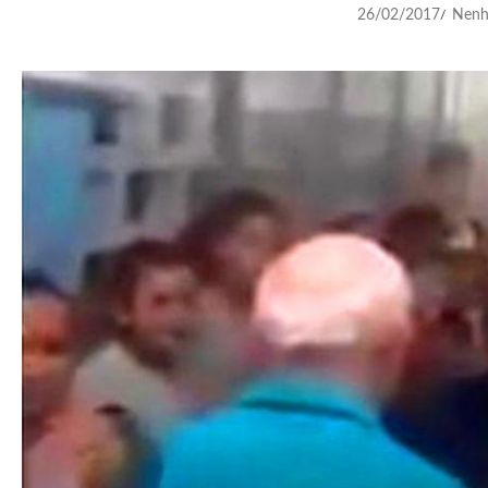
26/02/2017
Nenh
/