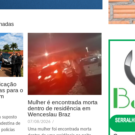
onadas
icação
as para o
em
Mulher é encontrada morta
dentro de residência em
Wenceslau Braz
m suposto
07/08/2026
/
ndestina de
Uma mulher foi encontrada morta
polícias