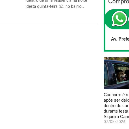
dentro de uma residência na noite
desta quinta-feira (6), no bairro...
Cachorro é r
após ser dei
dentro de car
durante fest
Siqueira Ca
07/08/2026