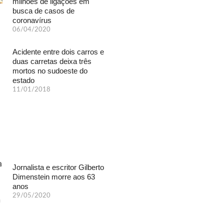
milhões de ligações em
busca de casos de
coronavírus
06/04/2020
Acidente entre dois carros e
duas carretas deixa três
mortos no sudoeste do
estado
11/01/2018
Jornalista e escritor Gilberto
Dimenstein morre aos 63
anos
29/05/2020