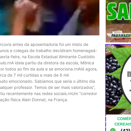
arcovis antes da aposentadoria foi um misto de
lunos e colegas de trabalho decidiram homenageá-
exta-feira, na Escola Estadual Almirante Custódio
ulo.rnA ideia partiu da diretora da escola, Mônica
r todos ao fim da aula e se emociona.rnAté agora,
ca de 7 mil curtidas e mais de 6 mil
uito emocionado. Sabíamos que seria o último dia
alquer professor. Temos de ser mais valorizados”,
iu recentemente nas redes sociais.rnUm “corredor
ção física Alain Donnat, na França.