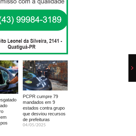
PCPR cumpre 79
esgatado
mandados em 9
xado
estados contra grupo
ro
que desviou recursos
a em
de prefeituras
mpos
04/05/2025