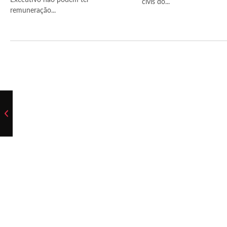
Executivo não podem ter
civis do...
remuneração...