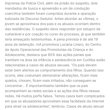
imprensa da Polícia Civil, além da prisão do suspeito, dois
mandados de busca e apreensão e um de condução
coercitiva também foram cumpridos durante a operação
batizada de Discurso Sedutor. Antes abordar as vítimas, o
jovem se aproximava dos pais e os abusos ocorriam dentro
das residências. O suspeito deve responder por estupro de
vulnerável e por coação no curso do processo, já que também
teria ameaçado testemunhas. A pena prevista é de até 19
anos de detenção. rnA promotora Luciana Linero, do Centro
de Apoio Operacional das Promotorias da Criança e do
Adolescente, destaca que 90% das ações penais que
tramitam na área da infância e adolescência em Curitiba estão
relacionadas a casos de abusos sexuais. “Os pais devem
estar bem atentos ao comportamento dos filhos. Quando isso
ocorre, eles costumam demonstrar alterações, ficam mais
quietos, choram, ficam mais irritados, não conseguem se
concentrar… É importantíssimo também que os pais
acompanhem as redes sociais e as ações dos filhos nessas
redes. Há muitos perfis falsos. Temos casos bem complicados
em que os abusadores aproveitam essa facilidade da internet
para atrair os adolescentes”, lembrou. Casos de abuso sexual