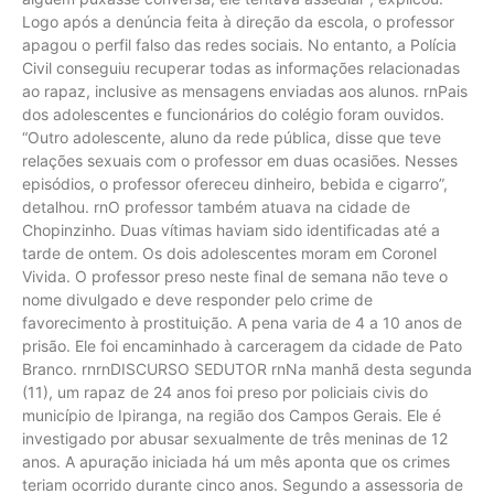
Logo após a denúncia feita à direção da escola, o professor
apagou o perfil falso das redes sociais. No entanto, a Polícia
Civil conseguiu recuperar todas as informações relacionadas
ao rapaz, inclusive as mensagens enviadas aos alunos. rnPais
dos adolescentes e funcionários do colégio foram ouvidos.
“Outro adolescente, aluno da rede pública, disse que teve
relações sexuais com o professor em duas ocasiões. Nesses
episódios, o professor ofereceu dinheiro, bebida e cigarro”,
detalhou. rnO professor também atuava na cidade de
Chopinzinho. Duas vítimas haviam sido identificadas até a
tarde de ontem. Os dois adolescentes moram em Coronel
Vivida. O professor preso neste final de semana não teve o
nome divulgado e deve responder pelo crime de
favorecimento à prostituição. A pena varia de 4 a 10 anos de
prisão. Ele foi encaminhado à carceragem da cidade de Pato
Branco. rnrnDISCURSO SEDUTOR rnNa manhã desta segunda
(11), um rapaz de 24 anos foi preso por policiais civis do
município de Ipiranga, na região dos Campos Gerais. Ele é
investigado por abusar sexualmente de três meninas de 12
anos. A apuração iniciada há um mês aponta que os crimes
teriam ocorrido durante cinco anos. Segundo a assessoria de