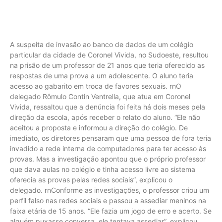
A suspeita de invasão ao banco de dados de um colégio
particular da cidade de Coronel Vivida, no Sudoeste, resultou
na prisão de um professor de 21 anos que teria oferecido as
respostas de uma prova a um adolescente. O aluno teria
acesso ao gabarito em troca de favores sexuais. rnO
delegado Rômulo Contin Ventrella, que atua em Coronel
Vivida, ressaltou que a denúncia foi feita há dois meses pela
direção da escola, após receber o relato do aluno. “Ele não
aceitou a proposta e informou a direção do colégio. De
imediato, os diretores pensaram que uma pessoa de fora teria
invadido a rede interna de computadores para ter acesso às
provas. Mas a investigação apontou que o próprio professor
que dava aulas no colégio e tinha acesso livre ao sistema
oferecia as provas pelas redes sociais”, explicou o
delegado. rnConforme as investigações, o professor criou um
perfil falso nas redes sociais e passou a assediar meninos na
faixa etária de 15 anos. “Ele fazia um jogo de erro e acerto. Se
alguém puxasse conversa, ele tentava assediar”, explicou.