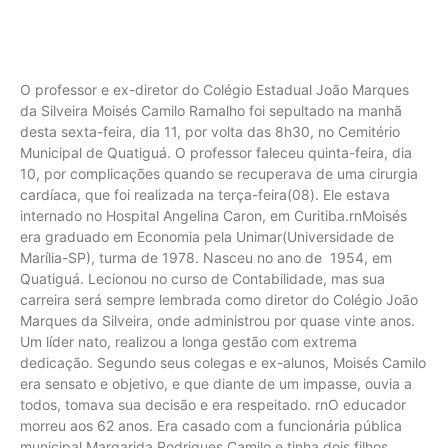
O professor e ex-diretor do Colégio Estadual João Marques
da Silveira Moisés Camilo Ramalho foi sepultado na manhã
desta sexta-feira, dia 11, por volta das 8h30, no Cemitério
Municipal de Quatiguá. O professor faleceu quinta-feira, dia
10, por complicações quando se recuperava de uma cirurgia
cardíaca, que foi realizada na terça-feira(08). Ele estava
internado no Hospital Angelina Caron, em Curitiba.rnMoisés
era graduado em Economia pela Unimar(Universidade de
Marília-SP), turma de 1978. Nasceu no ano de 1954, em
Quatiguá. Lecionou no curso de Contabilidade, mas sua
carreira será sempre lembrada como diretor do Colégio João
Marques da Silveira, onde administrou por quase vinte anos.
Um líder nato, realizou a longa gestão com extrema
dedicação. Segundo seus colegas e ex-alunos, Moisés Camilo
era sensato e objetivo, e que diante de um impasse, ouvia a
todos, tomava sua decisão e era respeitado. rnO educador
morreu aos 62 anos. Era casado com a funcionária pública
municipal Margarida Rodrigues Camilo e tinha dois filhos