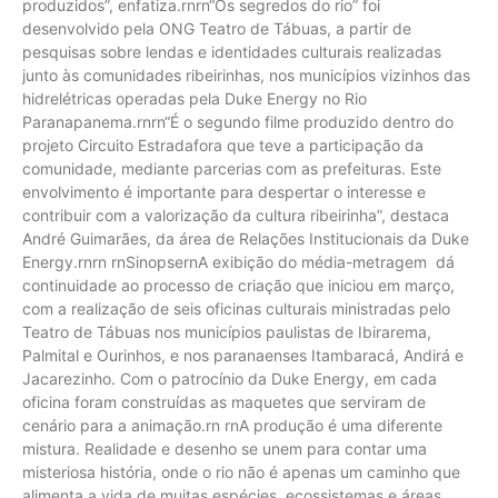
produzidos”, enfatiza.rnrn“Os segredos do rio” foi
desenvolvido pela ONG Teatro de Tábuas, a partir de
pesquisas sobre lendas e identidades culturais realizadas
junto às comunidades ribeirinhas, nos municípios vizinhos das
hidrelétricas operadas pela Duke Energy no Rio
Paranapanema.rnrn“É o segundo filme produzido dentro do
projeto Circuito Estradafora que teve a participação da
comunidade, mediante parcerias com as prefeituras. Este
envolvimento é importante para despertar o interesse e
contribuir com a valorização da cultura ribeirinha”, destaca
André Guimarães, da área de Relações Institucionais da Duke
Energy.rnrn rnSinopsernA exibição do média-metragem dá
continuidade ao processo de criação que iniciou em março,
com a realização de seis oficinas culturais ministradas pelo
Teatro de Tábuas nos municípios paulistas de Ibirarema,
Palmital e Ourinhos, e nos paranaenses Itambaracá, Andirá e
Jacarezinho. Com o patrocínio da Duke Energy, em cada
oficina foram construídas as maquetes que serviram de
cenário para a animação.rn rnA produção é uma diferente
mistura. Realidade e desenho se unem para contar uma
misteriosa história, onde o rio não é apenas um caminho que
alimenta a vida de muitas espécies, ecossistemas e áreas