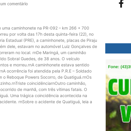
um comentário
a e uma caminhonete na PR-092 – km 266 + 700
eu por volta das 17h desta quinta-feira (22), no
ia Estadual (PRE), a caminhonete, placas de Piraju
lém dele, estavam no automóvel Luiz Gonçalves de
morreram no local. rnDe Maringá, um caminhão
do Sobral Guedes, de 38 anos. O veículo
entos e morreu.rnA caminhonete estava sentido
nA ocorrência foi atendida pela P.R.E – Soldado
ém o Reboque Powers Socorro, de Quatiguá.rnOs
inho.rnTriste coincidênciarnOutro caminhão,
corrido de manhã, com três vítimas fatais. O
tiguá. Uma trágica coincidência acontecida na
cidente. rnSobre o acidente de Quatiguá, leia a