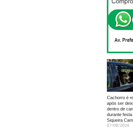
Cachorro é r
após ser dei
dentro de car
durante fest
Siqueira Ca
07/08/2026