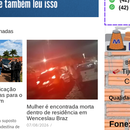
onadas
icação
as para o
em
Mulher é encontrada morta
dentro de residência em
Wenceslau Braz
m suposto
07/08/2026
/
ndestina de