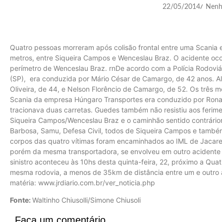
22/05/2014
Nenh
/
Quatro pessoas morreram após colisão frontal entre uma Scani
metros, entre Siqueira Campos e Wenceslau Braz. O acidente ocorr
perímetro de Wenceslau Braz. rnDe acordo com a Polícia Rodoviár
(SP), era conduzida por Mário César de Camargo, de 42 anos. A
Oliveira, de 44, e Nelson Florêncio de Camargo, de 52. Os três 
Scania da empresa Húngaro Transportes era conduzido por Ronal
tracionava duas carretas. Guedes também não resistiu aos ferim
Siqueira Campos/Wenceslau Braz e o caminhão sentido contrárior
Barbosa, Samu, Defesa Civil, todos de Siqueira Campos e tamb
corpos das quatro vítimas foram encaminhados ao IML de Jacarez
porém da mesma transportadora, se envolveu em outro acidente o
sinistro aconteceu às 10hs desta quinta-feira, 22, próximo a Qua
mesma rodovia, a menos de 35km de distância entre um e outro a
matéria: www.jrdiario.com.br/ver_noticia.php
Fonte:
Waltinho Chiusolli/Simone Chiusoli
Faça um comentário