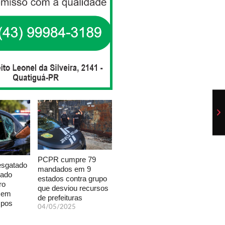
PCPR cumpre 79
esgatado
mandados em 9
xado
estados contra grupo
ro
que desviou recursos
a em
de prefeituras
mpos
04/05/2025