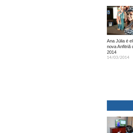
Ana Júlia é el
nova Anfitriã 
2014
14/03/2014