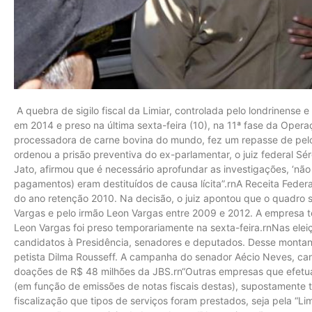
A quebra de sigilo fiscal da Limiar, controlada pelo londrinense
em 2014 e preso na última sexta-feira (10), na 11ª fase da Operaç
processadora de carne bovina do mundo, fez um repasse de pel
ordenou a prisão preventiva do ex-parlamentar, o juiz federal S
Jato, afirmou que é necessário aprofundar as investigações, ‘não
pagamentos) eram destituídos de causa lícita”.rnA Receita Feder
do ano retenção 2010. Na decisão, o juiz apontou que o quadro 
Vargas e pelo irmão Leon Vargas entre 2009 e 2012. A empresa 
Leon Vargas foi preso temporariamente na sexta-feira.rnNas ele
candidatos à Presidência, senadores e deputados. Desse monta
petista Dilma Rousseff. A campanha do senador Aécio Neves, can
doações de R$ 48 milhões da JBS.rn“Outras empresas que efetu
(em função de emissões de notas fiscais destas), supostamente 
fiscalização que tipos de serviços foram prestados, seja pela “Li