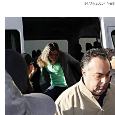
14/04/2015
Nenh
/