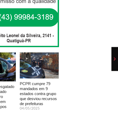
PCPR cumpre 79
esgatado
mandados em 9
xado
estados contra grupo
ro
que desviou recursos
a em
de prefeituras
mpos
04/05/2025