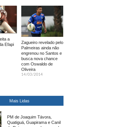
eita a
Zagueiro revelado pelo
da Efapi
Palmeiras ainda não
engrenou no Santos e
busca nova chance
com Oswaldo de
Oliveira
14/03/2014
Mais Lidas
PM de Joaquim Távora,
Quatiguá, Guapirama e Canil