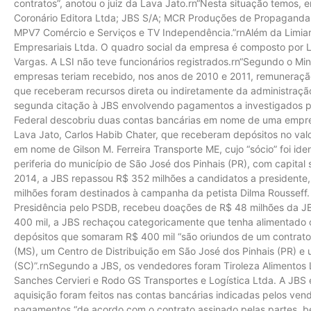
contratos”, anotou o juiz da Lava Jato.rn“Nesta situação temos, e
Coronário Editora Ltda; JBS S/A; MCR Produções de Propaganda Lt
MPV7 Comércio e Serviços e TV Independência.”rnAlém da Limiar
Empresariais Ltda. O quadro social da empresa é composto por L
Vargas. A LSI não teve funcionários registrados.rn“Segundo o Min
empresas teriam recebido, nos anos de 2010 e 2011, remuneração
que receberam recursos direta ou indiretamente da administração 
segunda citação à JBS envolvendo pagamentos a investigados pe
Federal descobriu duas contas bancárias em nome de uma empre
Lava Jato, Carlos Habib Chater, que receberam depósitos no val
em nome de Gilson M. Ferreira Transporte ME, cujo “sócio” foi ide
periferia do município de São José dos Pinhais (PR), com capital
2014, a JBS repassou R$ 352 milhões a candidatos a presidente
milhões foram destinados à campanha da petista Dilma Rousseff
Presidência pelo PSDB, recebeu doações de R$ 48 milhões da J
400 mil, a JBS rechaçou categoricamente que tenha alimentado
depósitos que somaram R$ 400 mil “são oriundos de um contrato 
(MS), um Centro de Distribuição em São José dos Pinhais (PR) e u
(SC)”.rnSegundo a JBS, os vendedores foram Tiroleza Alimentos
Sanches Cervieri e Rodo GS Transportes e Logística Ltda. A JBS
aquisição foram feitos nas contas bancárias indicadas pelos ven
pagamentos “de acordo com o contrato assinado pelas partes, 