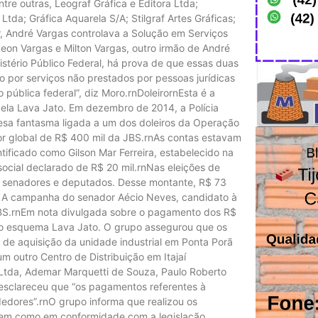
ntre outras, Leograf Gráfica e Editora Ltda;
da; Gráfica Aquarela S/A; Stilgraf Artes Gráficas;
, André Vargas controlava a Solução em Serviços
eon Vargas e Milton Vargas, outro irmão de André
istério Público Federal, há prova de que essas duas
 por serviços não prestados por pessoas jurídicas
pública federal”, diz Moro.rnDoleirornEsta é a
la Lava Jato. Em dezembro de 2014, a Polícia
sa fantasma ligada a um dos doleiros da Operação
or global de R$ 400 mil da JBS.rnAs contas estavam
ntificado como Gilson Mar Ferreira, estabelecido na
 social declarado de R$ 20 mil.rnNas eleições de
, senadores e deputados. Desse montante, R$ 73
. A campanha do senador Aécio Neves, candidato à
BS.rnEm nota divulgada sobre o pagamento dos R$
 o esquema Lava Jato. O grupo assegurou que os
de aquisição da unidade industrial em Ponta Porã
m outro Centro de Distribuição em Itajaí
 Ltda, Ademar Marquetti de Souza, Paulo Roberto
 esclareceu que “os pagamentos referentes à
dedores”.rnO grupo informa que realizou os
bem como em conformidade com a legislação