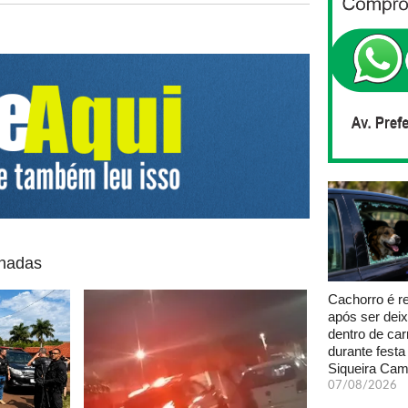
onadas
Cachorro é r
após ser dei
dentro de car
durante fest
Siqueira Ca
07/08/2026