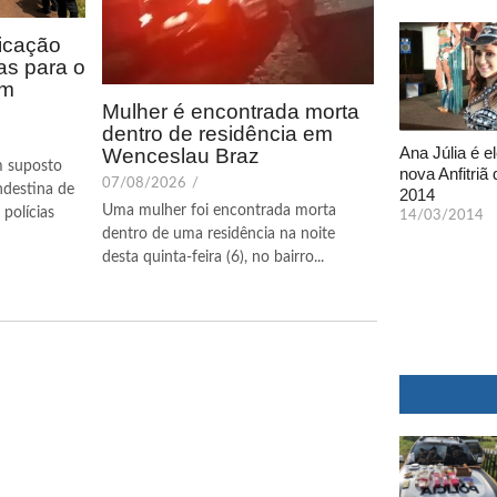
icação
as para o
em
Mulher é encontrada morta
dentro de residência em
Ana Júlia é el
Wenceslau Braz
m suposto
nova Anfitriã 
07/08/2026
/
ndestina de
2014
Uma mulher foi encontrada morta
polícias
14/03/2014
dentro de uma residência na noite
desta quinta-feira (6), no bairro...