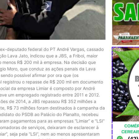
 e ex-deputado federal do PT André Vargas, cassado
ão Lava Jato, indicou que a JBS, a Friboi, maior
o menos R$ 200 mil à empresa. Na decisão que
érgio Moro, que conduz as ações penais da Lava
 sendo possível afirmar por ora que (os
al registrou o repasse de R$ 200 mil em documento
social da empresa Limiar é composto por André
teve um empregado registrado entre 2011 e 2012.
ições de 2014, a JBS repassou R$ 352 milhões a
nte, R$ 73 milhões foram destinados à campanha da
didato do PSDB ao Palácio do Planalto, recebeu
aram pagamentos para as empresas “Limiar” e “LSI”
tomadoras de serviços, deixaram de esclarecer à
miar”, seja pela “LSI”, nem ao menos apresentaram