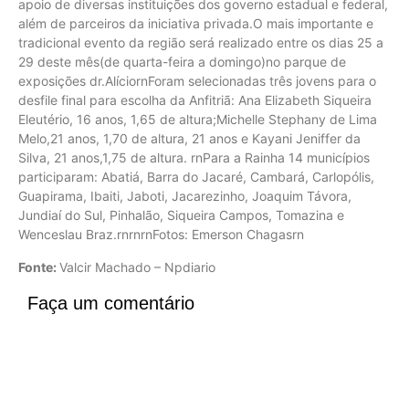
apoio de diversas instituições dos governo estadual e federal,
além de parceiros da iniciativa privada.O mais importante e
tradicional evento da região será realizado entre os dias 25 a
29 deste mês(de quarta-feira a domingo)no parque de
exposições dr.AlíciornForam selecionadas três jovens para o
desfile final para escolha da Anfitriã: Ana Elizabeth Siqueira
Eleutério, 16 anos, 1,65 de altura;Michelle Stephany de Lima
Melo,21 anos, 1,70 de altura, 21 anos e Kayani Jeniffer da
Silva, 21 anos,1,75 de altura. rnPara a Rainha 14 municípios
participaram: Abatiá, Barra do Jacaré, Cambará, Carlopólis,
Guapirama, Ibaiti, Jaboti, Jacarezinho, Joaquim Távora,
Jundiaí do Sul, Pinhalão, Siqueira Campos, Tomazina e
Wenceslau Braz.rnrnrnFotos: Emerson Chagasrn
Fonte:
Valcir Machado – Npdiario
Faça um comentário