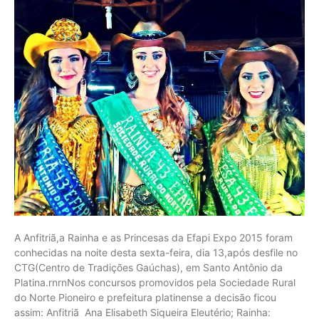
A Anfitriã,a Rainha e as Princesas da Efapi Expo 2015 foram
conhecidas na noite desta sexta-feira, dia 13,após desfile no
CTG(Centro de Tradições Gaúchas), em Santo Antônio da
Platina.rnrnNos concursos promovidos pela Sociedade Rural
do Norte Pioneiro e prefeitura platinense a decisão ficou
assim: Anfitriã Ana Elisabeth Siqueira Eleutério; Rainha: