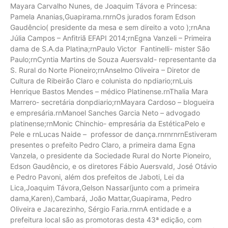
Mayara Carvalho Nunes, de Joaquim Távora e Princesa:
Pamela Ananias,Guapirama.rnrnOs jurados foram Edson
Gaudêncio( presidente da mesa e sem direito a voto );rnAna
Júlia Campos – Anfitriã EFAPI 2014;rnEgna Vanzeli – Primeira
dama de S.A.da Platina;rnPaulo Victor Fantinelli- mister São
Paulo;rnCyntia Martins de Souza Auersvald- representante da
S. Rural do Norte Pioneiro;rnAnselmo Oliveira – Diretor de
Cultura de Ribeirão Claro e colunista do npdiario;rnLuis
Henrique Bastos Mendes – médico Platinense.rnThalia Mara
Marrero- secretária donpdiario;rnMayara Cardoso – blogueira
e empresária.rnManoel Sanches Garcia Neto – advogado
platinense;rnMonic Chinchio- empresária da EstéticaPelo e
Pele e rnLucas Naide – professor de dança.rnrnrnrnEstiveram
presentes o prefeito Pedro Claro, a primeira dama Egna
Vanzela, o presidente da Sociedade Rural do Norte Pioneiro,
Edson Gaudêncio, e os diretores Fábio Auersvald, José Otávio
e Pedro Pavoni, além dos prefeitos de Jaboti, Lei da
Lica,Joaquim Távora,Gelson Nassar(junto com a primeira
dama,Karen),Cambará, João Mattar,Guapirama, Pedro
Oliveira e Jacarezinho, Sérgio Faria.rnrnA entidade e a
prefeitura local são as promotoras desta 43ª edição, com