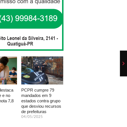
PCPR cumpre 79
destaca
mandados em 9
e e no
estados contra grupo
ota 7,8
que desviou recursos
de prefeituras
04/05/2025