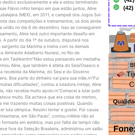
 dedico exclusivamente a ela e estou terminando
sse Flávio.rnNo tempo em que estão juntos, Aline
udalajara (MEX), em 2011, e campeã dos Jogos Sul-
nta das competições e treinamentos, os dois ainda
a união no dia 6 de dezembro. Isso se conseguirem
samento, Aline terá outro importante desafio em
 A partir do dia 1º de outubro, disputará nos
ro sargento da Marinha e treina com os demais
a Almirante Adalberto Nunes), no Rio de
ada em Tashkentrn”Não estou pensando em medalha
irmou Aline, que também é atleta do Sesi/Osasco e
ba recebida da Marinha, do Sesi e do Governo
ens. Boa parte do dinheiro vai para sua mãe.rn”Fui
uitas dificuldades”, contou a lutadora.rnHoje, Aline
a, não recebia muito apoio.rn”Comecei a lutar judô
tava muito. Ela achava que era coisa de menino,
va me trazendo muitas coisas positivas. Quando
er luta olímpica. Resolvi tentar e gostei. Por causa
nisantana, em São Paulo”, contou.rnAline não só
a é formada em estética, mas por falta de tempo não
ve fora da Seleção Brasileira, administrou um salão
a empreitada como empresária para poder sonhar