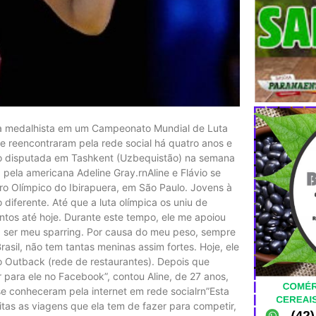
ira medalhista em um Campeonato Mundial de Luta
 se reencontraram pela rede social há quatro anos e
ão disputada em Tashkent (Uzbequistão) na semana
a pela americana Adeline Gray.rnAline e Flávio se
 Olímpico do Ibirapuera, em São Paulo. Jovens à
iferente. Até que a luta olímpica os uniu de
ntos até hoje. Durante este tempo, ele me apoiou
a ser meu sparring. Por causa do meu peso, sempre
rasil, não tem tantas meninas assim fortes. Hoje, ele
no Outback (rede de restaurantes). Depois que
para ele no Facebook”, contou Aline, de 27 anos,
se conheceram pela internet em rede socialrn”Esta
itas as viagens que ela tem de fazer para competir,