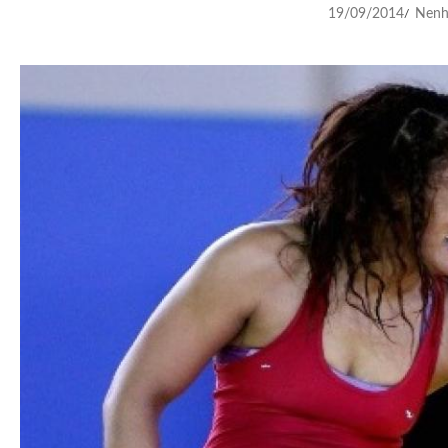
19/09/2014
Nenh
/