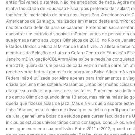
então ficávamos distantes. Não me arrependo de nada. Agora me
minha faculdade de Educação Física, pois pretendo dar aulas”, di
também foi medalhista de prata nos Jogos Pan-Americanos de G
Americanos de Santiago, realizados em março deste ano.rnPor co
não têm data definida para se casarem. Pretendem sacramentar 
encontrar um cartório disponível.rnPorém, antes de pensar em ca
sua jornada rumo aos Jogos Olímpicos de 2016, no Rio de Janeiro.
Estados Unidos o Mundial Militar de Luta Livre. A atleta é tercei
membros da Seleção de Luta no Cefan (Centro de Educação Físic
Janeiro.rnDivulgação/CBLArnrnAline exibe a medalha conquist
em 2016, quero dar um passo de cada vez na minha carreira”, af
recebe verba federal por meio do programa Bolsa Atleta.rnA ver
Federal não é utilizada por Aline apenas para treinamentos e viag
criada por uma mãe solteira. Passamos juntas por muitas coisas, m
diz que sua mãe é orgulhosa de seus feitos. Porém em sua infânci
no centro Olímpico quando tinha 13 anos, mas minha mãe não gos
queria que fizesse aulas de jazz. Mas ela viu que o esporte esta
tinha 16 anos, meu técnico me disse que eu tinha o perfil para faz
da luta, ganhei uma bolsa de estudos para cursar faculdade na U
iniciou os estudos universitários como conseguiu concluí-los. El
consegue exercer a sua profissão. Entre 2011 e 2012, quando este
de beleza dentro de uma academia. Porém, teve de abrir mão d