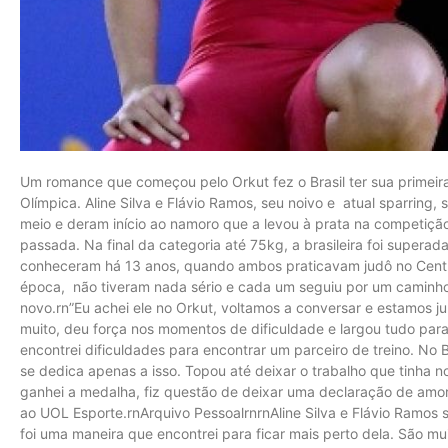
Um romance que começou pelo Orkut fez o Brasil ter sua prime
Olímpica. Aline Silva e Flávio Ramos, seu noivo e atual sparring,
meio e deram início ao namoro que a levou à prata na competiç
passada. Na final da categoria até 75kg, a brasileira foi superad
conheceram há 13 anos, quando ambos praticavam judô no Centro
época, não tiveram nada sério e cada um seguiu por um caminho d
novo.rn”Eu achei ele no Orkut, voltamos a conversar e estamos ju
muito, deu força nos momentos de dificuldade e largou tudo par
encontrei dificuldades para encontrar um parceiro de treino. No B
se dedica apenas a isso. Topou até deixar o trabalho que tinha 
ganhei a medalha, fiz questão de deixar uma declaração de amor 
ao UOL Esporte.rnArquivo PessoalrnrnAline Silva e Flávio Ramos 
foi uma maneira que encontrei para ficar mais perto dela. São mu