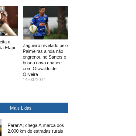
eita a
Zagueiro revelado pelo
da Efapi
Palmeiras ainda não
engrenou no Santos e
busca nova chance
com Oswaldo de
Oliveira
14/03/2014
Mais Lidas
ParanÃ¡ chega Ã marca dos
2.000 km de estradas rurais