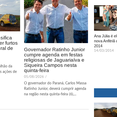
Ana Júlia é el
sifica
nova Anfitriã 
r furtos
2014
ral de
Governador Ratinho Junior
14/03/2014
cumpre agenda em festas
religiosas de Jaguariaíva e
Siqueira Campos nesta
alhão da
quinta-feira
 as ações de
05/08/2026
/
O governador do Paraná, Carlos Massa
Ratinho Junior, deverá cumprir agenda
na região nesta quinta-feira (6),...