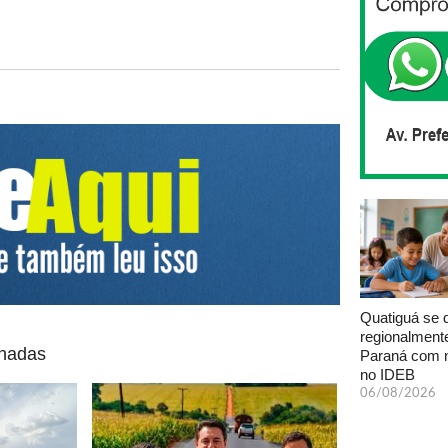
Quatiguá se 
regionalment
onadas
Paraná com n
no IDEB
06/08/2026