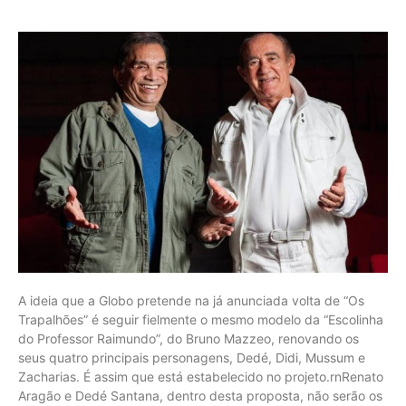
A ideia que a Globo pretende na já anunciada volta de “Os
Trapalhões” é seguir fielmente o mesmo modelo da “Escolinha
do Professor Raimundo”, do Bruno Mazzeo, renovando os
seus quatro principais personagens, Dedé, Didi, Mussum e
Zacharias. É assim que está estabelecido no projeto.rnRenato
Aragão e Dedé Santana, dentro desta proposta, não serão os