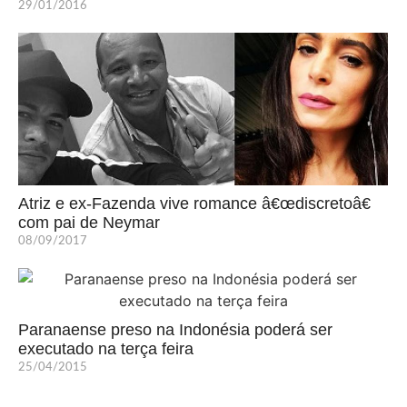
29/01/2016
Atriz e ex-Fazenda vive romance â€œdiscretoâ€
com pai de Neymar
08/09/2017
Paranaense preso na Indonésia poderá ser
executado na terça feira
25/04/2015