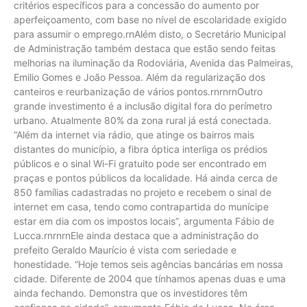
critérios específicos para a concessão do aumento por
aperfeiçoamento, com base no nível de escolaridade exigido
para assumir o emprego.rnAlém disto, o Secretário Municipal
de Administração também destaca que estão sendo feitas
melhorias na iluminação da Rodoviária, Avenida das Palmeiras,
Emilio Gomes e João Pessoa. Além da regularização dos
canteiros e reurbanização de vários pontos.rnrnrnOutro
grande investimento é a inclusão digital fora do perímetro
urbano. Atualmente 80% da zona rural já está conectada.
“Além da internet via rádio, que atinge os bairros mais
distantes do município, a fibra óptica interliga os prédios
públicos e o sinal Wi-Fi gratuito pode ser encontrado em
praças e pontos públicos da localidade. Há ainda cerca de
850 famílias cadastradas no projeto e recebem o sinal de
internet em casa, tendo como contrapartida do munícipe
estar em dia com os impostos locais”, argumenta Fábio de
Lucca.rnrnrnEle ainda destaca que a administração do
prefeito Geraldo Maurício é vista com seriedade e
honestidade. “Hoje temos seis agências bancárias em nossa
cidade. Diferente de 2004 que tínhamos apenas duas e uma
ainda fechando. Demonstra que os investidores têm