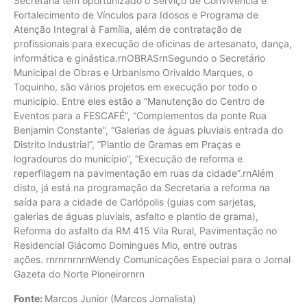
Secretaria tem oportunizado o Serviço de Convivência e
Fortalecimento de Vínculos para Idosos e Programa de
Atenção Integral à Família, além de contratação de
profissionais para execução de oficinas de artesanato, dança,
informática e ginástica.rnOBRASrnSegundo o Secretário
Municipal de Obras e Urbanismo Orivaldo Marques, o
Toquinho, são vários projetos em execução por todo o
município. Entre eles estão a “Manutenção do Centro de
Eventos para a FESCAFÉ”, “Complementos da ponte Rua
Benjamin Constante”, “Galerias de águas pluviais entrada do
Distrito Industrial”, “Plantio de Gramas em Praças e
logradouros do município”, “Execução de reforma e
reperfilagem na pavimentação em ruas da cidade”.rnAlém
disto, já está na programação da Secretaria a reforma na
saída para a cidade de Carlópolis (guias com sarjetas,
galerias de águas pluviais, asfalto e plantio de grama),
Reforma do asfalto da RM 415 Vila Rural, Pavimentação no
Residencial Giácomo Domingues Mio, entre outras
ações. rnrnrnrnrnWendy Comunicações Especial para o Jornal
Gazeta do Norte Pioneirornrn
Fonte:
Marcos Junior (Marcos Jornalista)