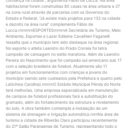
confiança na cidade”, argumenta Fábio de Lucca. Na área
habitacional foram construídas 80 casas na área urbana e 27
na zona rural através de parcerias com os Governos do
Estado e Federal. “Já existe mais projetos para 132 na cidade
e dezoito na área rural” complementa Fábio de
Lucca.rnrnrnrnESPORTESrnrnrnA Secretária de Turismo, Meio
Ambiente, Esportes e Lazer Edilaine Cavalhieri Faganelli
ressalta que o município tem sido destaque na área regional.
No esporte o atleta Leandro do Prado Correia foi tetra
campeão de canoagem no estilo maratona. Além de Leandro
Pereira do Nascimento que foi campeão sul-americano sub 17
com a seleção brasileira de futebol. Atualmente são 11
projetos em funcionamentos com crianças e jovens do
município (sendo sete custeados pela Prefeitura e quatro pelo
Laticínios Carolina).rnrnrnO Estádio Municipal Pérola do Norte
terá melhorias. Uma empresa especializada em manutenção
de campos de futebol profissionais fará a substituição do
gramado, além do fortalecimento da estrutura e nivelamento
do solo. A obra também contempla a instalação de um
sistema de drenagem e irrigação automática.rnrnNa área de
turismo a cidade de Ribeirão Claro participou recentemente
do 21º Salão Paranaense de Turismo, representando todo o