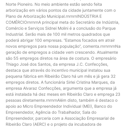
Norte Pioneiro. No meio ambiente estão sendo feita
arborização em vários pontos da cidade juntamente com o
Plano de Arborização Municipal.rnrnrnINDÚSTRIA E
COMÉRCIOrnrnrnA principal meta do Secretário de Indústria,
Comércio e Serviços Sidnei Molini é a conclusão do Parque
Industrial. Serão mais de 100 mil metros quadrados que
poderá abrigar 100 empresas. “Estamos focados em atrair
novos empregos para nossa população”, comenta.rnrnrnrnNa
geração de empregos a cidade vem crescendo. Atualmente
são 55 empregos diretos na área de costura. O empresário
Thiago José dos Santos, da empresa J.C. Confecções,
destaca que através do incentivo municipal instalou sua
pequena fábrica em Ribeirão Claro há um mês e já gera 32
empregos diretos. A funcionária Sirlei Cristina Marques, da
empresa Alvaraz Confecções, argumenta que a empresa já
está instalada há dez meses em Ribeirão Claro e emprega 23
pessoas diretamente.rnrnrnAlém disto, também é destaco o
apoio ao Micro Empreendedor Individual (MEI), Banco do
Empreendedor, Agência do Trabalhador, Sala do
Empreendedor, parceria com a Associação Empresarial de
Ribeirão Claro (AERC) e o projeto da incubadora de