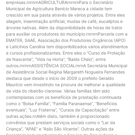
empresas.rnrnrnAGRICULTURArnrnrnPara o Secretário
Municipal de Agricultura Benício Mareca a cidade tem
crescido em sua pasta através de vários projetos. Entre eles
silagem, inseminação artificial, mudas de café, eucaliptos e
árvores nativas. Além da disponibilidade de horas de trator
para auxiliar os produtores do município.rnrnrnParceria com a
EMATER, SAAE, Associação dos Produtores Orgânicos (APO)
e Laticínios Carolina tem disponibilizados vários atendimentos
e cursos profissionalizantes. Entre eles o “Curso de Proteção
de Nascente”, “Vida na Horta”, “Balde Cheio”, entre
outros.rnrnrnASSISTÊNCIA SOCIALrnrnA Secretária Municipal
de Assistência Social Regina Margareth Nogueira Fernandes
destaca que desde o início de 2009 o prefeito Geraldo
Maurício vem investindo na procura de melhorar a qualidade
de vida do ribeirão-clarense. Várias famílias têm sido
contempladas com os benefícios de prestação continuada
como o “Bolsa Família”, “Família Paranaense”, “Benefícios
eventuais”, “Luz Fraterna”, “Cursos de Capacitação” entre
outras ações.rnAlém disto, também é proporcionado
convênios que prestam serviços sociais como o “Lar da
Criança”, “APAE” e “Asilo São Vicente”. Outras ações da