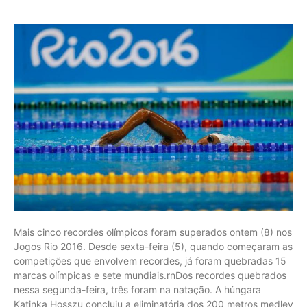
Mais cinco recordes olímpicos foram superados ontem (8) nos
Jogos Rio 2016. Desde sexta-feira (5), quando começaram as
competições que envolvem recordes, já foram quebradas 15
marcas olímpicas e sete mundiais.rnDos recordes quebrados
nessa segunda-feira, três foram na natação. A húngara
Katinka Hosszu concluiu a eliminatória dos 200 metros medley