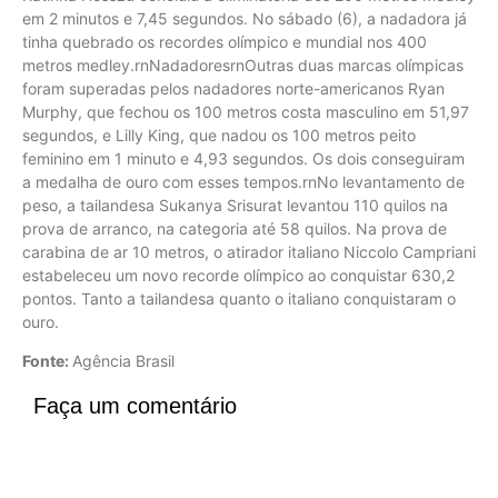
em 2 minutos e 7,45 segundos. No sábado (6), a nadadora já
tinha quebrado os recordes olímpico e mundial nos 400
metros medley.rnNadadoresrnOutras duas marcas olímpicas
foram superadas pelos nadadores norte-americanos Ryan
Murphy, que fechou os 100 metros costa masculino em 51,97
segundos, e Lilly King, que nadou os 100 metros peito
feminino em 1 minuto e 4,93 segundos. Os dois conseguiram
a medalha de ouro com esses tempos.rnNo levantamento de
peso, a tailandesa Sukanya Srisurat levantou 110 quilos na
prova de arranco, na categoria até 58 quilos. Na prova de
carabina de ar 10 metros, o atirador italiano Niccolo Campriani
estabeleceu um novo recorde olímpico ao conquistar 630,2
pontos. Tanto a tailandesa quanto o italiano conquistaram o
ouro.
Fonte:
Agência Brasil
Faça um comentário