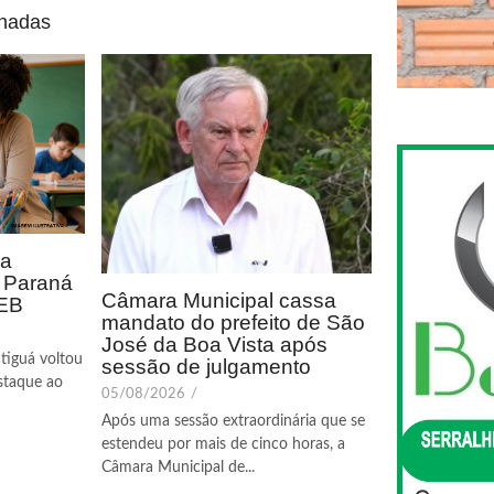
onadas
ca
o Paraná
Câmara Municipal cassa
DEB
mandato do prefeito de São
José da Boa Vista após
tiguá voltou
sessão de julgamento
staque ao
05/08/2026
/
Após uma sessão extraordinária que se
estendeu por mais de cinco horas, a
Câmara Municipal de...