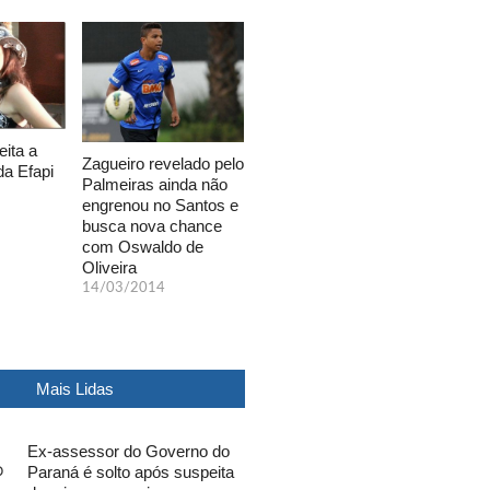
eita a
Zagueiro revelado pelo
da Efapi
Palmeiras ainda não
engrenou no Santos e
busca nova chance
com Oswaldo de
Oliveira
14/03/2014
Mais Lidas
Ex-assessor do Governo do
Paraná é solto após suspeita