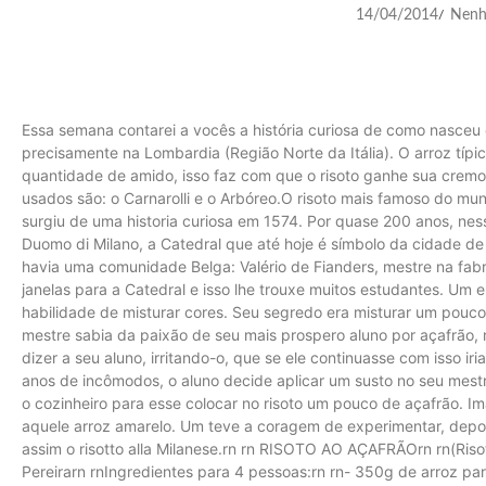
14/04/2014
Nenh
/
Essa semana contarei a vocês a história curiosa de como nasceu o
precisamente na Lombardia (Região Norte da Itália). O arroz típi
quantidade de amido, isso faz com que o risoto ganhe sua cremos
usados são: o Carnarolli e o Arbóreo.O risoto mais famoso do mund
surgiu de uma historia curiosa em 1574. Por quase 200 anos, nes
Duomo di Milano, a Catedral que até hoje é símbolo da cidade de
havia uma comunidade Belga: Valério de Fianders, mestre na fabr
janelas para a Catedral e isso lhe trouxe muitos estudantes. Um 
habilidade de misturar cores. Seu segredo era misturar um pouco
mestre sabia da paixão de seu mais prospero aluno por açafrão, 
dizer a seu aluno, irritando-o, que se ele continuasse com isso ir
anos de incômodos, o aluno decide aplicar um susto no seu mestre:
o cozinheiro para esse colocar no risoto um pouco de açafrão. 
aquele arroz amarelo. Um teve a coragem de experimentar, depoi
assim o risotto alla Milanese.rn rn RISOTO AO AÇAFRÃOrn rn(Risott
Pereirarn rnIngredientes para 4 pessoas:rn rn- 350g de arroz par