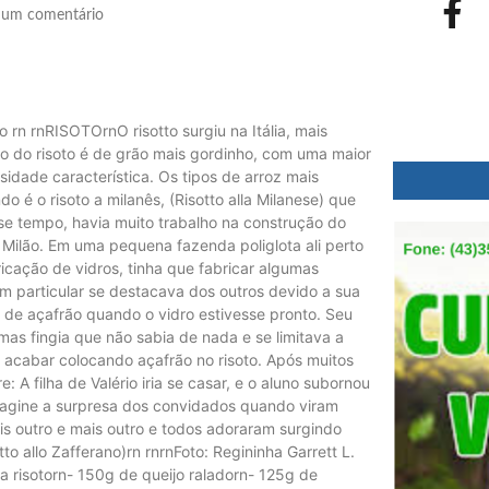
um comentário
 rn rnRISOTOrnO risotto surgiu na Itália, mais
co do risoto é de grão mais gordinho, com uma maior
idade característica. Os tipos de arroz mais
o é o risoto a milanês, (Risotto alla Milanese) que
se tempo, havia muito trabalho na construção do
 Milão. Em uma pequena fazenda poliglota ali perto
icação de vidros, tinha que fabricar algumas
em particular se destacava dos outros devido a sua
 de açafrão quando o vidro estivesse pronto. Seu
mas fingia que não sabia de nada e se limitava a
ia acabar colocando açafrão no risoto. Após muitos
 A filha de Valério iria se casar, e o aluno subornou
Imagine a surpresa dos convidados quando viram
s outro e mais outro e todos adoraram surgindo
o allo Zafferano)rn rnrnFoto: Regininha Garrett L.
a risotorn- 150g de queijo raladorn- 125g de