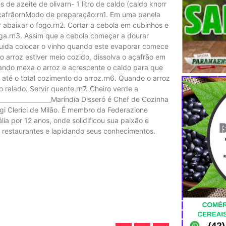
de azeite de olivarn- 1 litro de caldo (caldo knorr
açafrãornModo de preparação:rn1. Em uma panela
 abaixar o fogo.rn2. Cortar a cebola em cubinhos e
ga.rn3. Assim que a cebola começar a dourar
eguida colocar o vinho quando este evaporar comece
 arroz estiver meio cozido, dissolva o açafrão em
ando mexa o arroz e acrescente o caldo para que
até o total cozimento do arroz.rn6. Quando o arroz
o ralado. Servir quente.rn7. Cheiro verde a
_________________Maríndia Disseró é Chef de Cozinha
gi Clerici de Milão. É membro da Federazione
ália por 12 anos, onde solidificou sua paixão e
m restaurantes e lapidando seus conhecimentos.