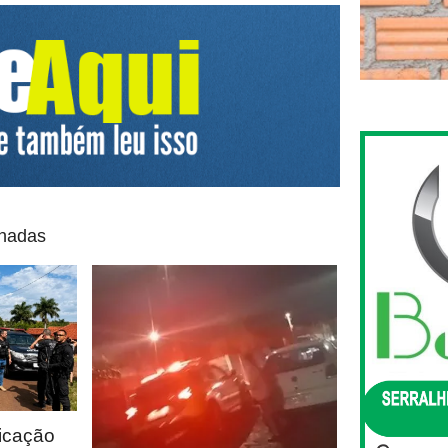
onadas
icação