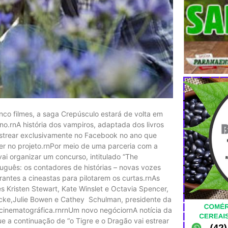
nco filmes, a saga Crepúsculo estará de volta em
no.rnA história dos vampiros, adaptada dos livros
strear exclusivamente no Facebook no ano que
er no projeto.rnPor meio de uma parceria com a
vai organizar um concurso, intitulado “The
tuguês: os contadores de histórias – novas vozes
rantes a cineastas para pilotarem os curtas.rnAs
 Kristen Stewart, Kate Winslet e Octavia Spencer,
dwicke,Julie Bowen e Cathey Schulman, presidente da
 cinematográfica.rnrnUm novo negóciornA notícia da
 a continuação de “o Tigre e o Dragão vai estrear