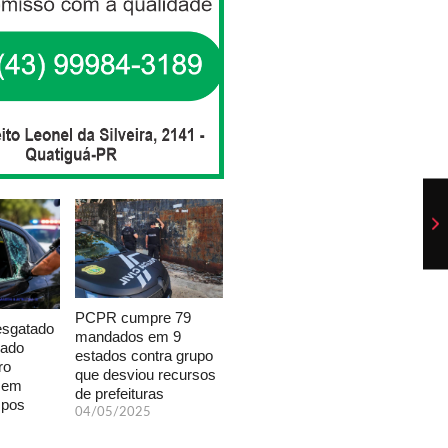
PCPR cumpre 79
esgatado
mandados em 9
xado
estados contra grupo
ro
que desviou recursos
a em
de prefeituras
mpos
04/05/2025