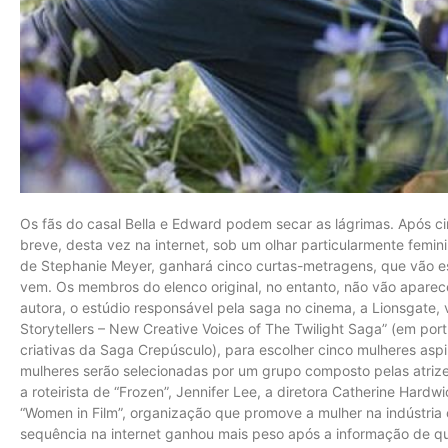
Os fãs do casal Bella e Edward podem secar as lágrimas. Após ci
breve, desta vez na internet, sob um olhar particularmente femini
de Stephanie Meyer, ganhará cinco curtas-metragens, que vão e
vem. Os membros do elenco original, no entanto, não vão aparec
autora, o estúdio responsável pela saga no cinema, a Lionsgate, 
Storytellers – New Creative Voices of The Twilight Saga” (em por
criativas da Saga Crepúsculo), para escolher cinco mulheres aspi
mulheres serão selecionadas por um grupo composto pelas atrizes
a roteirista de “Frozen”, Jennifer Lee, a diretora Catherine Har
“Women in Film”, organização que promove a mulher na indústria
sequência na internet ganhou mais peso após a informação de que