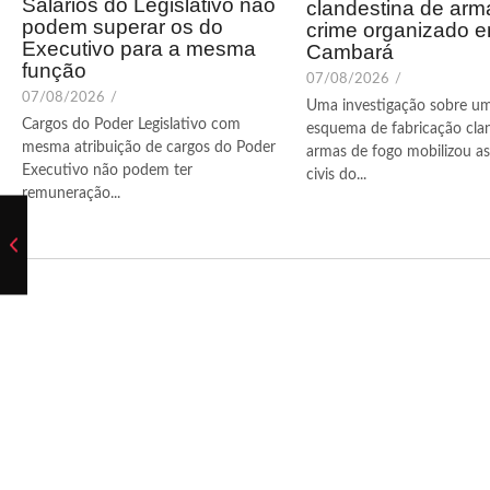
Salários do Legislativo não
clandestina de arm
podem superar os do
crime organizado 
Executivo para a mesma
Cambará
função
07/08/2026
/
07/08/2026
/
Uma investigação sobre u
Cargos do Poder Legislativo com
esquema de fabricação cla
mesma atribuição de cargos do Poder
armas de fogo mobilizou as 
Executivo não podem ter
civis do...
remuneração...