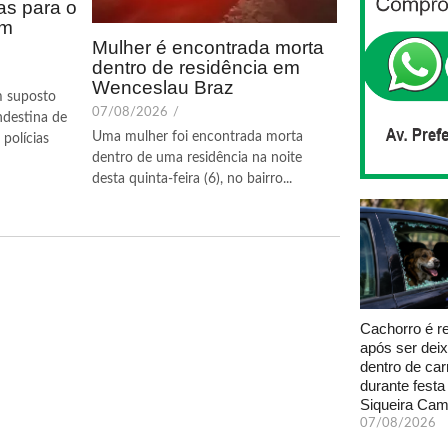
as para o
em
Mulher é encontrada morta
dentro de residência em
Wenceslau Braz
m suposto
07/08/2026
/
ndestina de
Uma mulher foi encontrada morta
polícias
dentro de uma residência na noite
desta quinta-feira (6), no bairro...
Cachorro é r
após ser dei
dentro de car
durante fest
Siqueira Ca
07/08/2026