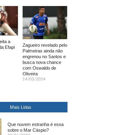
eita a
Zagueiro revelado pelo
da Efapi
Palmeiras ainda não
engrenou no Santos e
busca nova chance
com Oswaldo de
Oliveira
14/03/2014
Mais Lidas
Que nuvem estranha é essa
sobre o Mar Cáspio?