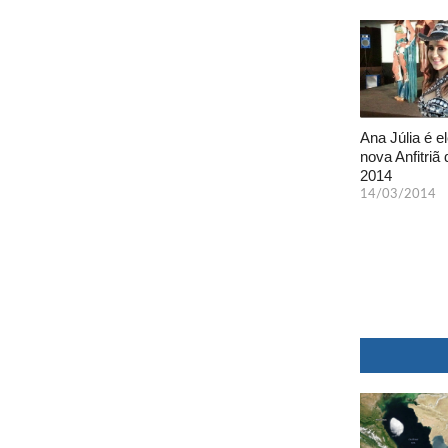
Ana Júlia é el
nova Anfitriã 
2014
14/03/2014