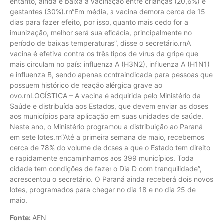
entanto, ainda é baixa a vacinação entre crianças (20,6%) e
gestantes (30%).rn“Em média, a vacina demora cerca de 15
dias para fazer efeito, por isso, quanto mais cedo for a
imunização, melhor será sua eficácia, principalmente no
período de baixas temperaturas”, disse o secretário.rnA
vacina é efetiva contra os três tipos de vírus da gripe que
mais circulam no país: influenza A (H3N2), influenza A (H1N1)
e influenza B, sendo apenas contraindicada para pessoas que
possuem histórico de reação alérgica grave ao
ovo.rnLOGÍSTICA – A vacina é adquirida pelo Ministério da
Saúde e distribuída aos Estados, que devem enviar as doses
aos municípios para aplicação em suas unidades de saúde.
Neste ano, o Ministério programou a distribuição ao Paraná
em sete lotes.rn“Até a primeira semana de maio, recebemos
cerca de 78% do volume de doses a que o Estado tem direito
e rapidamente encaminhamos aos 399 municípios. Toda
cidade tem condições de fazer o Dia D com tranquilidade”,
acrescentou o secretário. O Paraná ainda receberá dois novos
lotes, programados para chegar no dia 18 e no dia 25 de
maio.
Fonte:
AEN