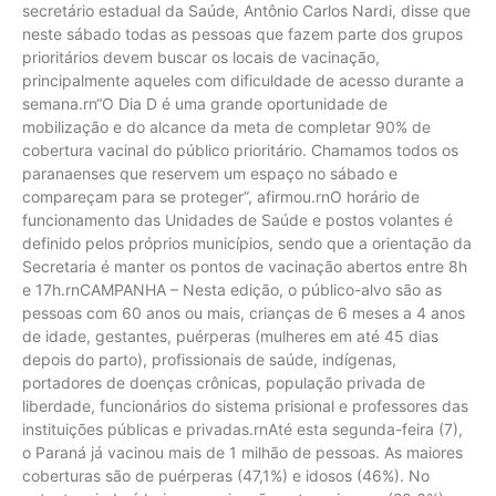
secretário estadual da Saúde, Antônio Carlos Nardi, disse que
neste sábado todas as pessoas que fazem parte dos grupos
prioritários devem buscar os locais de vacinação,
principalmente aqueles com dificuldade de acesso durante a
semana.rn“O Dia D é uma grande oportunidade de
mobilização e do alcance da meta de completar 90% de
cobertura vacinal do público prioritário. Chamamos todos os
paranaenses que reservem um espaço no sábado e
compareçam para se proteger”, afirmou.rnO horário de
funcionamento das Unidades de Saúde e postos volantes é
definido pelos próprios municípios, sendo que a orientação da
Secretaria é manter os pontos de vacinação abertos entre 8h
e 17h.rnCAMPANHA – Nesta edição, o público-alvo são as
pessoas com 60 anos ou mais, crianças de 6 meses a 4 anos
de idade, gestantes, puérperas (mulheres em até 45 dias
depois do parto), profissionais de saúde, indígenas,
portadores de doenças crônicas, população privada de
liberdade, funcionários do sistema prisional e professores das
instituições públicas e privadas.rnAté esta segunda-feira (7),
o Paraná já vacinou mais de 1 milhão de pessoas. As maiores
coberturas são de puérperas (47,1%) e idosos (46%). No