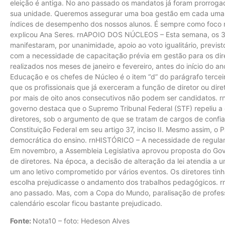
eleição é antiga. No ano passado os mandatos já foram prorroga
sua unidade. Queremos assegurar uma boa gestão em cada uma d
índices de desempenho dos nossos alunos. É sempre como foco n
explicou Ana Seres. rnAPOIO DOS NÚCLEOS – Esta semana, os 3
manifestaram, por unanimidade, apoio ao voto igualitário, pre
com a necessidade de capacitação prévia em gestão para os dire
realizados nos meses de janeiro e fevereiro, antes do início do an
Educação e os chefes de Núcleo é o item “d” do parágrafo terceir
que os profissionais que já exerceram a função de diretor ou dir
por mais de oito anos consecutivos não podem ser candidatos.
governo destaca que o Supremo Tribunal Federal (STF) repeliu a c
diretores, sob o argumento de que se tratam de cargos de confi
Constituição Federal em seu artigo 37, inciso II. Mesmo assim, o 
democrática do ensino. rnHISTÓRICO – A necessidade de regula
Em novembro, a Assembleia Legislativa aprovou proposta do Gov
de diretores. Na época, a decisão de alteração da lei atendia a 
um ano letivo comprometido por vários eventos. Os diretores ti
escolha prejudicasse o andamento dos trabalhos pedagógicos. r
ano passado. Mas, com a Copa do Mundo, paralisação de profes
calendário escolar ficou bastante prejudicado.
Fonte:
Nota10 – foto: Hedeson Alves