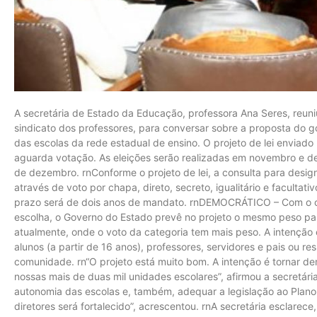
A secretária de Estado da Educação, professora Ana Seres, reuni
sindicato dos professores, para conversar sobre a proposta do g
das escolas da rede estadual de ensino. O projeto de lei enviado
aguarda votação. As eleições serão realizadas em novembro e 
de dezembro. rnConforme o projeto de lei, a consulta para designa
através de voto por chapa, direto, secreto, igualitário e facult
prazo será de dois anos de mandato. rnDEMOCRÁTICO – Com o obj
escolha, o Governo do Estado prevê no projeto o mesmo peso par
atualmente, onde o voto da categoria tem mais peso. A intenção 
alunos (a partir de 16 anos), professores, servidores e pais ou r
comunidade. rn“O projeto está muito bom. A intenção é tornar de
nossas mais de duas mil unidades escolares”, afirmou a secretári
autonomia das escolas e, também, adequar a legislação ao Plano
diretores será fortalecido”, acrescentou. rnA secretária esclare