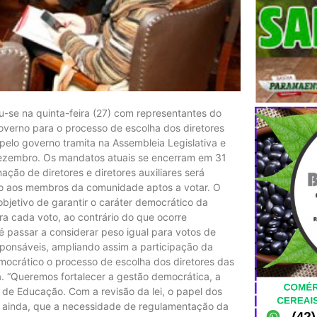
u-se na quinta-feira (27) com representantes do
overno para o processo de escolha dos diretores
 pelo governo tramita na Assembleia Legislativa e
dezembro. Os mandatos atuais se encerram em 31
ção de diretores e diretores auxiliares será
ativo aos membros da comunidade aptos a votar. O
etivo de garantir o caráter democrático da
a cada voto, ao contrário do que ocorre
é passar a considerar peso igual para votos de
esponsáveis, ampliando assim a participação da
mocrático o processo de escolha dos diretores das
a. “Queremos fortalecer a gestão democrática, a
 de Educação. Com a revisão da lei, o papel dos
ce, ainda, que a necessidade de regulamentação da