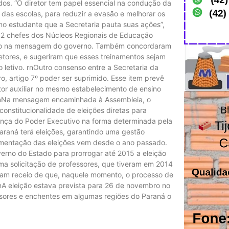
dos. “O diretor tem papel essencial na condução da
as escolas, para reduzir a evasão e melhorar os
o estudante que a Secretaria pauta suas ações”,
2 chefes dos Núcleos Regionais de Educação
visto na mensagem do governo. Também concordaram
tores, e sugeriram que esses treinamentos sejam
o letivo. rnOutro consenso entre a Secretaria da
o, artigo 7º poder ser suprimido. Esse item prevê
etor auxiliar no mesmo estabelecimento de ensino
 rnNa mensagem encaminhada à Assembleia, o
onstitucionalidade de eleições diretas para
ança do Poder Executivo na forma determinada pela
Paraná terá eleições, garantindo uma gestão
mentação das eleições vem desde o ano passado.
erno do Estado para prorrogar até 2015 a eleição
uma solicitação de professores, que tiveram em 2014
nham receio de que, naquele momento, o processo de
nA eleição estava prevista para 26 de novembro no
sores e enchentes em algumas regiões do Paraná o