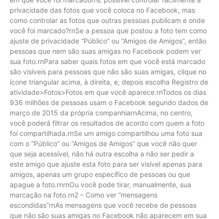
privacidade das fotos que você coloca no Facebook, mas
como controlar as fotos que outras pessoas publicam e onde
você foi marcado?rnSe a pessoa que postou a foto tem como
ajuste de privacidade “Público” ou “Amigos de Amigos”, então
pessoas que nem são suas amigas no Facebook podem ver
sua foto.rnPara saber quais fotos em que você está marcado
são visíveis para pessoas que não são suas amigas, clique no
ícone triangular acima, à direita, e, depois escolha Registro de
atividade>Fotos>Fotos em que você aparece.rnTodos os dias
936 milhões de pessoas usam o Facebook segundo dados de
março de 2015 da própria companhiarnAcima, no centro,
você poderá filtrar os resultados de acordo com quem a foto
foi compartilhada.rnSe um amigo compartilhou uma foto sua
com o “Público” ou “Amigos de Amigos” que você não quer
que seja acessível, não há outra escolha a não ser pedir a
este amigo que ajuste esta foto para ser visível apenas para
amigos, apenas um grupo específico de pessoas ou que
apague a foto.rnrnOu você pode tirar, manualmente, sua
marcação na foto.rn2 – Como ver “mensagens
escondidas”rnAs mensagens que você recebe de pessoas
que não são suas amigas no Facebook não aparecem em sua