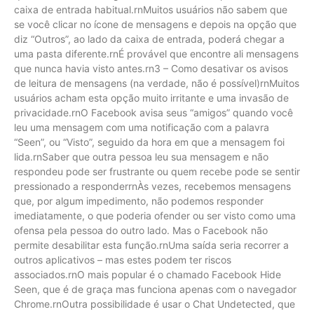
caixa de entrada habitual.rnMuitos usuários não sabem que
se você clicar no ícone de mensagens e depois na opção que
diz “Outros”, ao lado da caixa de entrada, poderá chegar a
uma pasta diferente.rnÉ provável que encontre ali mensagens
que nunca havia visto antes.rn3 – Como desativar os avisos
de leitura de mensagens (na verdade, não é possível)rnMuitos
usuários acham esta opção muito irritante e uma invasão de
privacidade.rnO Facebook avisa seus “amigos” quando você
leu uma mensagem com uma notificação com a palavra
“Seen”, ou “Visto”, seguido da hora em que a mensagem foi
lida.rnSaber que outra pessoa leu sua mensagem e não
respondeu pode ser frustrante ou quem recebe pode se sentir
pressionado a responderrnÀs vezes, recebemos mensagens
que, por algum impedimento, não podemos responder
imediatamente, o que poderia ofender ou ser visto como uma
ofensa pela pessoa do outro lado. Mas o Facebook não
permite desabilitar esta função.rnUma saída seria recorrer a
outros aplicativos – mas estes podem ter riscos
associados.rnO mais popular é o chamado Facebook Hide
Seen, que é de graça mas funciona apenas com o navegador
Chrome.rnOutra possibilidade é usar o Chat Undetected, que