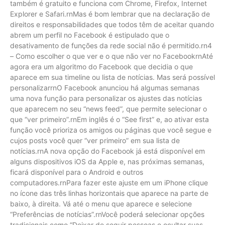
também é gratuito e funciona com Chrome, Firefox, Internet
Explorer e Safari.rnMas é bom lembrar que na declaração de
direitos e responsabilidades que todos têm de aceitar quando
abrem um perfil no Facebook é estipulado que o
desativamento de funções da rede social não é permitido.rn4
– Como escolher o que ver e o que não ver no FacebookrnAté
agora era um algoritmo do Facebook que decidia o que
aparece em sua timeline ou lista de notícias. Mas será possível
personalizarrnO Facebook anunciou há algumas semanas
uma nova função para personalizar os ajustes das notícias
que aparecem no seu “news feed”, que permite selecionar o
que “ver primeiro”.rnEm inglês é o “See first” e, ao ativar esta
função você prioriza os amigos ou páginas que você segue e
cujos posts você quer “ver primeiro” em sua lista de
notícias.rnA nova opção do Facebook já está disponível em
alguns dispositivos iOS da Apple e, nas próximas semanas,
ficará disponível para o Android e outros
computadores.rnPara fazer este ajuste em um iPhone clique
no ícone das três linhas horizontais que aparece na parte de
baixo, à direita. Vá até o menu que aparece e selecione
“Preferências de notícias”.rnVocê poderá selecionar opções
tradicionais como “Deixar de seguir pessoas e ocultar suas