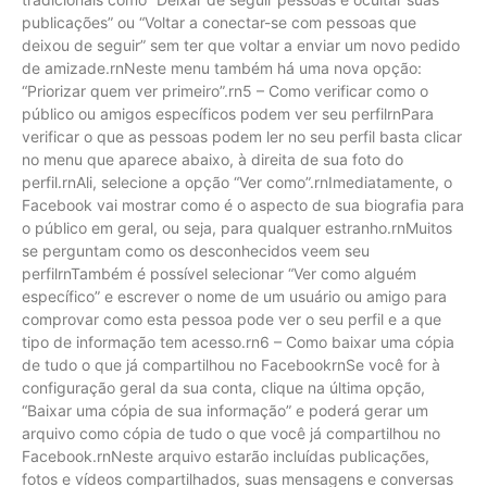
publicações” ou “Voltar a conectar-se com pessoas que
deixou de seguir” sem ter que voltar a enviar um novo pedido
de amizade.rnNeste menu também há uma nova opção:
“Priorizar quem ver primeiro”.rn5 – Como verificar como o
público ou amigos específicos podem ver seu perfilrnPara
verificar o que as pessoas podem ler no seu perfil basta clicar
no menu que aparece abaixo, à direita de sua foto do
perfil.rnAli, selecione a opção “Ver como”.rnImediatamente, o
Facebook vai mostrar como é o aspecto de sua biografia para
o público em geral, ou seja, para qualquer estranho.rnMuitos
se perguntam como os desconhecidos veem seu
perfilrnTambém é possível selecionar “Ver como alguém
específico” e escrever o nome de um usuário ou amigo para
comprovar como esta pessoa pode ver o seu perfil e a que
tipo de informação tem acesso.rn6 – Como baixar uma cópia
de tudo o que já compartilhou no FacebookrnSe você for à
configuração geral da sua conta, clique na última opção,
“Baixar uma cópia de sua informação” e poderá gerar um
arquivo como cópia de tudo o que você já compartilhou no
Facebook.rnNeste arquivo estarão incluídas publicações,
fotos e vídeos compartilhados, suas mensagens e conversas