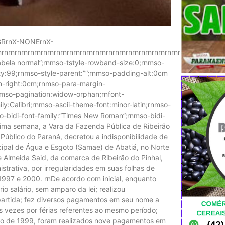
T-BRrnX-NONErnX-
nrnrnrnrnrnrnrnrnrnrnrnrnrnrnrnrnrnrnrnrnrnrnrnrnrnrnrnrnrnrnrnrnrnr
abela normal”;rnmso-tstyle-rowband-size:0;rnmso-
ity:99;rnmso-style-parent:””;rnmso-padding-alt:0cm
-right:0cm;rnmso-para-margin-
nmso-pagination:widow-orphan;rnfont-
amily:Calibri;rnmso-ascii-theme-font:minor-latin;rnmso-
mso-bidi-font-family:”Times New Roman”;rnmso-bidi-
ima semana, a Vara da Fazenda Pública de Ribeirão
o Público do Paraná, decretou a indisponibilidade de
ipal de Água e Esgoto (Samae) de Abatiá, no Norte
 Almeida Said, da comarca de Ribeirão do Pinhal,
strativa, por irregularidades em suas folhas de
1997 e 2000. rnDe acordo com inicial, enquanto
 salário, sem amparo da lei; realizou
partida; fez diversos pagamentos em seu nome a
s vezes por férias referentes ao mesmo período;
ro de 1999, foram realizados nove pagamentos em