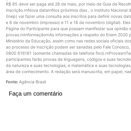
R$ 85 deve ser paga até 28 de maio, por meio de Guia de Recolh
inscrição.rnNova datarnNos próximos dias , o Instituto Nacional 
(Inep) vai fazer uma consulta aos inscritos para definir novas da
e 8 de novembro (impresso) e 11 e 18 de novembro (digital). El
Página do Participante para que possam manifestar sua opinião 
provas.rnInformaçãornAs informações a respeito do Enem 2020 
Ministério da Educação, assim como nas redes sociais oficiais do
ao processo de inscrição podem ser sanadas pelo Fale Conosco, 
0800 616161 (somente chamadas de telefone fixo).rnProvasrnTant
participantes farão provas de linguagens, códigos e suas tecnolo
da natureza e suas tecnologias; e matemática e suas tecnologia
área de conhecimento. A redação será manuscrita, em papel, na
Fonte:
Agência Brasil
Faça um comentário