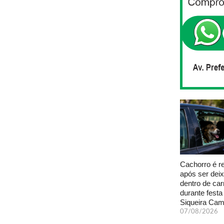
Cachorro é r
após ser dei
dentro de car
durante fest
Siqueira Ca
07/08/2026