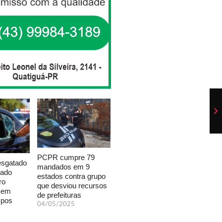
PCPR cumpre 79
esgatado
mandados em 9
xado
estados contra grupo
ro
que desviou recursos
a em
de prefeituras
mpos
04/05/2025