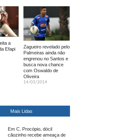
eita a
Zagueiro revelado pelo
da Efapi
Palmeiras ainda não
engrenou no Santos e
busca nova chance
com Oswaldo de
Oliveira
14/03/2014
Mais Lidas
Em C. Procópio, dócil
cãozinho recebe ameaça de