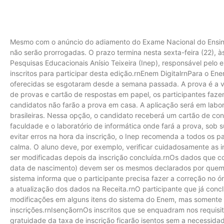
Mesmo com o anúncio do adiamento do Exame Nacional do Ensino
não serão prorrogadas. O prazo termina nesta sexta-feira (22), à
Pesquisas Educacionais Anísio Teixeira (Inep), responsável pelo 
inscritos para participar desta edição.rnEnem DigitalrnPara o Ene
oferecidas se esgotaram desde a semana passada. A prova é a 
de provas e cartão de respostas em papel, os participantes fa
candidatos não farão a prova em casa. A aplicação será em labor
brasileiras. Nessa opção, o candidato receberá um cartão de co
faculdade e o laboratório de informática onde fará a prova, sob 
evitar erros na hora da inscrição, o Inep recomenda a todos os p
calma. O aluno deve, por exemplo, verificar cuidadosamente as
ser modificadas depois da inscrição concluída.rnOs dados que 
data de nascimento) devem ser os mesmos declarados por quem 
sistema informa que o participante precisa fazer a correção no ó
a atualização dos dados na Receita.rnO participante que já concl
modificações em alguns itens do sistema do Enem, mas somente 
inscrições.rnIsençãornOs inscritos que se enquadram nos requisi
gratuidade da taxa de inscrição ficarão isentos sem a necessida