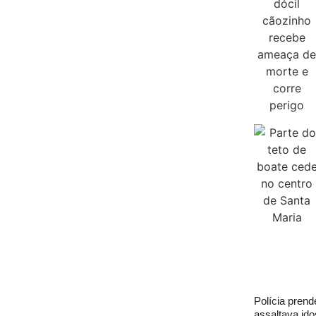
Polícia pren
assaltava id