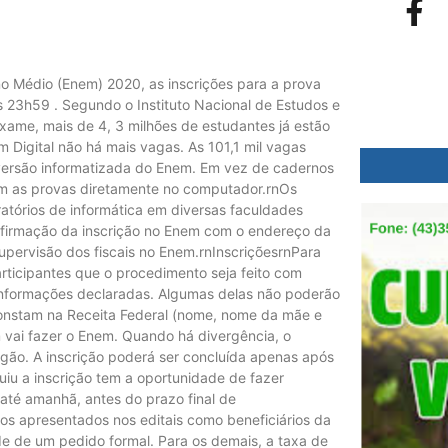
 Médio (Enem) 2020, as inscrições para a prova
s 23h59 . Segundo o Instituto Nacional de Estudos e
exame, mais de 4, 3 milhões de estudantes já estão
m Digital não há mais vagas. As 101,1 mil vagas
versão informatizada do Enem. Em vez de cadernos
zem as provas diretamente no computador.rnOs
atórios de informática em diversas faculdades
nfirmação da inscrição no Enem com o endereço da
supervisão dos fiscais no Enem.rnInscriçõesrnPara
articipantes que o procedimento seja feito com
 informações declaradas. Algumas delas não poderão
constam na Receita Federal (nome, nome da mãe e
vai fazer o Enem. Quando há divergência, o
rgão. A inscrição poderá ser concluída apenas após
uiu a inscrição tem a oportunidade de fazer
até amanhã, antes do prazo final de
tos apresentados nos editais como beneficiários da
de de um pedido formal. Para os demais, a taxa de