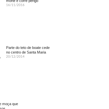
morte e corre perigo
16/11/2016
Parte do teto de boate cede
no centro de Santa Maria
20/12/2014
de moça que
osos