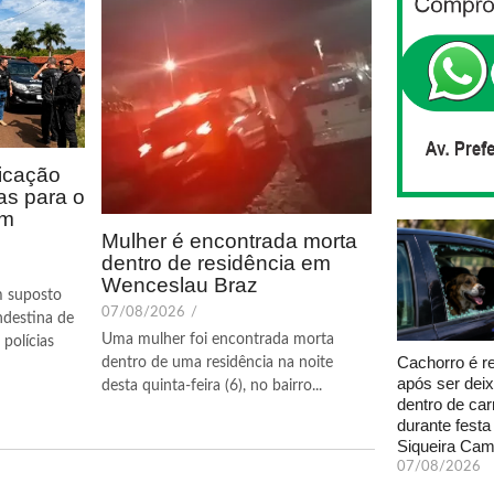
icação
as para o
em
Mulher é encontrada morta
dentro de residência em
Wenceslau Braz
m suposto
07/08/2026
/
ndestina de
Uma mulher foi encontrada morta
polícias
Cachorro é r
dentro de uma residência na noite
após ser dei
desta quinta-feira (6), no bairro...
dentro de car
durante fest
Siqueira Ca
07/08/2026