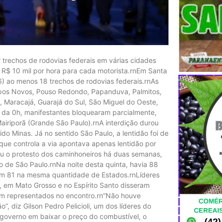
r trechos de rodovias federais em várias cidades
R$ 10 mil por hora para cada motorista.rnEm Santa
6) ao menos 18 trechos de rodovias federais.rnAs
mpos Novos, Pouso Redondo, Papanduva, Palmitos,
 Maracajá, Guarajá do Sul, São Miguel do Oeste,
a da 0h, manifestantes bloquearam parcialmente,
Mairiporã (Grande São Paulo).rnA interdição durou
o Minas. Já no sentido São Paulo, a lentidão foi de
 que controla a via apontava apenas lentidão por
ou o protesto dos caminhoneiros há duas semanas,
o de São Paulo.rnNa noite desta quinta, havia 88
ram 81 na mesma quantidade de Estados.rnLíderes
, em Mato Grosso e no Espírito Santo disseram
am representados no encontro.rn”Não houve
”, diz Gilson Pedro Pelicioli, um dos líderes do
governo em baixar o preço do combustível, o