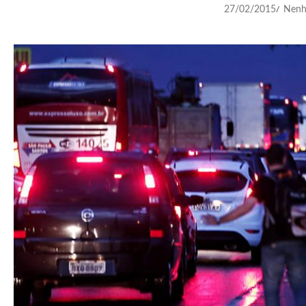
27/02/2015
Nenh
/