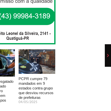
PCPR cumpre 79
esgatado
mandados em 9
xado
estados contra grupo
ro
que desviou recursos
a em
de prefeituras
mpos
04/05/2025