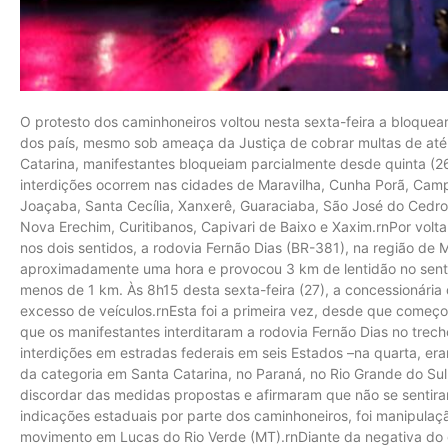
O protesto dos caminhoneiros voltou nesta sexta-feira a bloquea
dos país, mesmo sob ameaça da Justiça de cobrar multas de até 
Catarina, manifestantes bloqueiam parcialmente desde quinta (2
interdições ocorrem nas cidades de Maravilha, Cunha Porã, Ca
Joaçaba, Santa Cecília, Xanxerê, Guaraciaba, São José do Cedro,
Nova Erechim, Curitibanos, Capivari de Baixo e Xaxim.rnPor volt
nos dois sentidos, a rodovia Fernão Dias (BR-381), na região de 
aproximadamente uma hora e provocou 3 km de lentidão no sentid
menos de 1 km. Às 8h15 desta sexta-feira (27), a concessionária
excesso de veículos.rnEsta foi a primeira vez, desde que começ
que os manifestantes interditaram a rodovia Fernão Dias no trech
interdições em estradas federais em seis Estados –na quarta, e
da categoria em Santa Catarina, no Paraná, no Rio Grande do Sul
discordar das medidas propostas e afirmaram que não se sentir
indicações estaduais por parte dos caminhoneiros, foi manipulação
movimento em Lucas do Rio Verde (MT).rnDiante da negativa do 