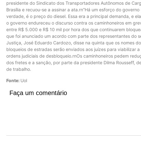
presidente do Sindicato dos Transportadores Autônomos de Carga d
Brasília e recuou-se a assinar a ata.rn”Há um esforço do govern
verdade, é o preço do diesel. Essa era a principal demanda, e ela 
o governo endureceu o discurso contra os caminhoneiros em gr
entre R$ 5.000 e R$ 10 mil por hora dos que continuarem bloque
que foi anunciado um acordo com parte dos representantes do set
Justiça, José Eduardo Cardozo, disse na quinta que os nomes dos
bloqueios de estradas serão enviados aos juízes para viabilizar
ordens judiciais de desbloqueio.rnOs caminhoneiros pedem redu
dos fretes e a sanção, por parte da presidente Dilma Rousseff, d
de trabalho.
Fonte:
Uol
Faça um comentário