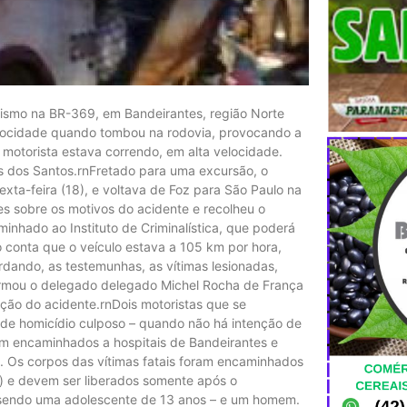
ismo na BR-369, em Bandeirantes, região Norte
velocidade quando tombou na rodovia, provocando a
 motorista estava correndo, em alta velocidade.
es dos Santos.rnFretado para uma excursão, o
exta-feira (18), e voltava de Foz para São Paulo na
es sobre os motivos do acidente e recolheu o
minhado ao Instituto de Criminalística, que poderá
o conta que o veículo estava a 105 km por hora,
dando, as testemunhas, as vítimas lesionadas,
afirmou o delegado delegado Michel Rocha de França
ação do acidente.rnDois motoristas que se
de homicídio culposo – quando não há intenção de
ram encaminhados a hospitais de Bandeirantes e
 Os corpos das vítimas fatais foram encaminhados
e) e devem ser liberados somente após o
– sendo uma adolescente de 13 anos – e um homem.