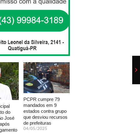
PCPR cumpre 79
mandados em 9
cipal
estados contra grupo
to do
que desviou recursos
ão José
de prefeituras
 após
04/05/2025
lgamento