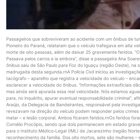
Passageiros que sobreviveram ao acidente com um ônibus de tur
Pioneiro do Paraná, relataram que o veículo trafegava em alta 
morte de oito pessoas, além de deixar 25 gravemente feridos. “O
Passava pelos carros e ia embora”, disse a passageira Ana Soar
ônibus saiu de São Paulo para Foz do Iguaçu (região Oeste), na s
madrugada desta segunda.rnA Polícia Civil iniciou as investigaçõ
tacógrafo – aparelho que registra a velocidade do veículo – enca
esclarecer a velocidade do ônibus. “Informações extraoficiais dã
mas ainda será apurada essa real velocidade. Nós estamos aguar
para, no inquérito, apurar eventual responsabilidade criminal”, 
Araújo, da Delegacia de Bandeirantes, responsável pela investig
revezavam na direção do veículo podem responder pelos crimes 
matar – e lesão corporal. Ambos ficaram feridos.rnOs feridos fo
Cornélio Procópio, sendo que dois permanecem em estado grave.
para o Instituto Médico-Legal (IML) de Jacarezinho (região Nort
reconhecimento da família. Dos oito mortos, sete são mulheres 