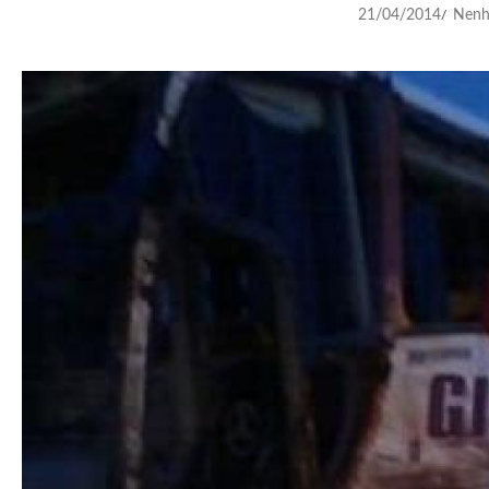
21/04/2014
Nenh
/