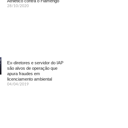
Athletico contra o Flamengo
28/10/2020
Ex-diretores e servidor do IAP
são alvos de operação que
apura fraudes em
licenciamento ambiental
04/04/2019