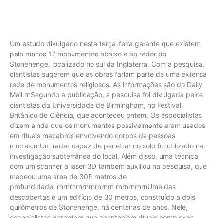
Um estudo divulgado nesta terça-feira garante que existem
pelo menos 17 monumentos abaixo e ao redor do
Stonehenge, localizado no sul da Inglaterra. Com a pesquisa,
cientistas sugerem que as obras fariam parte de uma extensa
rede de monumentos religiosos. As informações são do Daily
Mail.rnSegundo a publicação, a pesquisa foi divulgada pelos
cientistas da Universidade de Birmingham, no Festival
Britânico de Ciência, que aconteceu ontem. Os especialistas
dizem ainda que os monumentos possivelmente eram usados
em rituais macabros envolvendo corpos de pessoas
mortas.rnUm radar capaz de penetrar no solo foi utilizado na
investigação subterrânea do local. Além disso, uma técnica
com um scanner a laser 3D também auxiliou na pesquisa, que
mapeou uma área de 305 metros de
profundidade. rnrnrnrnrnrnrnrnrn rnrnrnrnrnUma das
descobertas é um edifício de 30 metros, construído a dois
quilômetros de Stonehenge, há centenas de anos. Nele,
especialistas garantem que aconteciam rituais complexos,