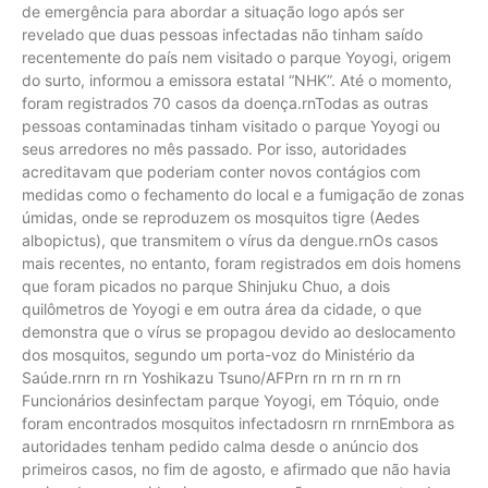
de emergência para abordar a situação logo após ser
revelado que duas pessoas infectadas não tinham saído
recentemente do país nem visitado o parque Yoyogi, origem
do surto, informou a emissora estatal “NHK”. Até o momento,
foram registrados 70 casos da doença.rnTodas as outras
pessoas contaminadas tinham visitado o parque Yoyogi ou
seus arredores no mês passado. Por isso, autoridades
acreditavam que poderiam conter novos contágios com
medidas como o fechamento do local e a fumigação de zonas
úmidas, onde se reproduzem os mosquitos tigre (Aedes
albopictus), que transmitem o vírus da dengue.rnOs casos
mais recentes, no entanto, foram registrados em dois homens
que foram picados no parque Shinjuku Chuo, a dois
quilômetros de Yoyogi e em outra área da cidade, o que
demonstra que o vírus se propagou devido ao deslocamento
dos mosquitos, segundo um porta-voz do Ministério da
Saúde.rnrn rn rn Yoshikazu Tsuno/AFPrn rn rn rn rn rn
Funcionários desinfectam parque Yoyogi, em Tóquio, onde
foram encontrados mosquitos infectadosrn rn rnrnEmbora as
autoridades tenham pedido calma desde o anúncio dos
primeiros casos, no fim de agosto, e afirmado que não havia