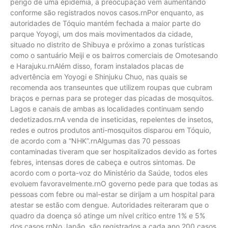
perigo de uma epidemia, a preocupação vem aumentando
conforme são registrados novos casos.rnPor enquanto, as
autoridades de Tóquio mantém fechada a maior parte do
parque Yoyogi, um dos mais movimentados da cidade,
situado no distrito de Shibuya e próximo a zonas turísticas
como o santuário Meiji e os bairros comerciais de Omotesando
e Harajuku.rnAlém disso, foram instalados placas de
advertência em Yoyogi e Shinjuku Chuo, nas quais se
recomenda aos transeuntes que utilizem roupas que cubram
braços e pernas para se proteger das picadas de mosquitos.
Lagos e canais de ambas as localidades continuam sendo
dedetizados.rnA venda de inseticidas, repelentes de insetos,
redes e outros produtos anti-mosquitos disparou em Tóquio,
de acordo com a “NHK”.rnAlgumas das 70 pessoas
contaminadas tiveram que ser hospitalizados devido as fortes
febres, intensas dores de cabeça e outros sintomas. De
acordo com o porta-voz do Ministério da Saúde, todos eles
evoluem favoravelmente.rnO governo pede para que todas as
pessoas com febre ou mal-estar se dirijam a um hospital para
atestar se estão com dengue. Autoridades reiteraram que o
quadro da doença só atinge um nível crítico entre 1% e 5%
dos casos.rnNo Japão, são registrados a cada ano 200 casos