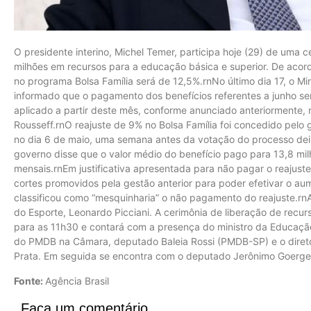
O presidente interino, Michel Temer, participa hoje (29) de uma 
milhões em recursos para a educação básica e superior. De acordo
no programa Bolsa Família será de 12,5%.rnNo último dia 17, o Mi
informado que o pagamento dos benefícios referentes a junho seri
aplicado a partir deste mês, conforme anunciado anteriormente, 
Rousseff.rnO reajuste de 9% no Bolsa Família foi concedido pelo
no dia 6 de maio, uma semana antes da votação do processo d
governo disse que o valor médio do benefício pago para 13,8 mil
mensais.rnEm justificativa apresentada para não pagar o reajust
cortes promovidos pela gestão anterior para poder efetivar o au
classificou como “mesquinharia” o não pagamento do reajuste.r
do Esporte, Leonardo Picciani. A cerimônia de liberação de recu
para as 11h30 e contará com a presença do ministro da Educação
do PMDB na Câmara, deputado Baleia Rossi (PMDB-SP) e o direto
Prata. Em seguida se encontra com o deputado Jerônimo Goerge
Fonte:
Agência Brasil
Faça um comentário