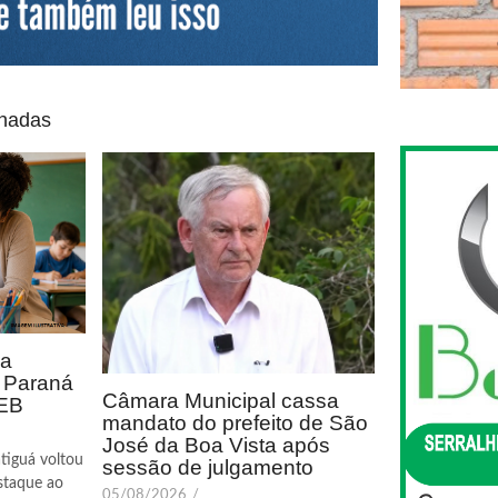
onadas
ca
o Paraná
Câmara Municipal cassa
DEB
mandato do prefeito de São
José da Boa Vista após
tiguá voltou
sessão de julgamento
staque ao
05/08/2026
/