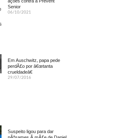
ações contra a Prevent
Senior
06/10/2021
Em Auschwitz, papa pede
perdÃ£o por â€œtanta
crueldadeâ€
29/07/2016
Suspeito ligou para dar
pÃªsames Ã mÃ£e de Daniel,