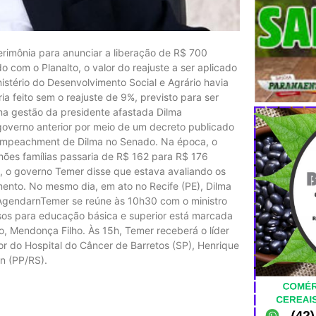
cerimônia para anunciar a liberação de R$ 700
 com o Planalto, o valor do reajuste a ser aplicado
nistério do Desenvolvimento Social e Agrário havia
a feito sem o reajuste de 9%, previsto para ser
na gestão da presidente afastada Dilma
 governo anterior por meio de um decreto publicado
eimpeachment de Dilma no Senado. Na época, o
hões famílias passaria de R$ 162 para R$ 176
e, o governo Temer disse que estava avaliando os
mento. No mesmo dia, em ato no Recife (PE), Dilma
nAgendarnTemer se reúne às 10h30 com o ministro
rsos para educação básica e superior está marcada
, Mendonça Filho. Às 15h, Temer receberá o líder
r do Hospital do Câncer de Barretos (SP), Henrique
n (PP/RS).