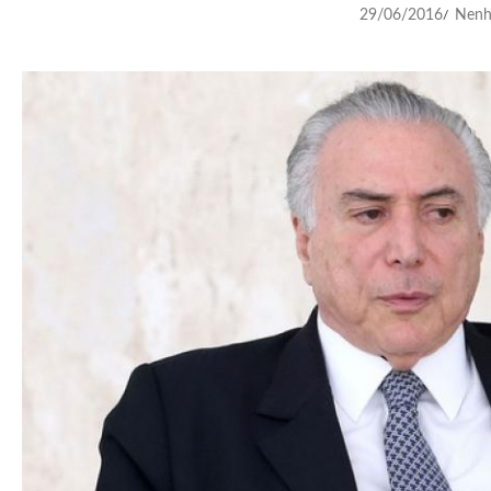
29/06/2016
Nenh
/