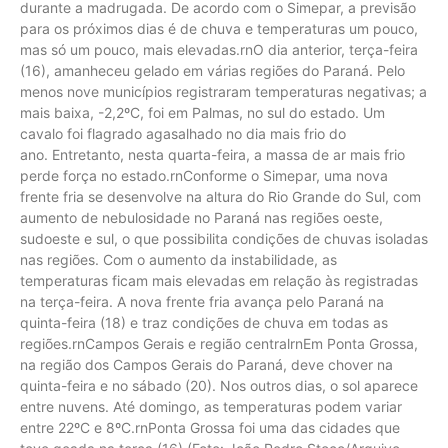
durante a madrugada. De acordo com o Simepar, a previsão
para os próximos dias é de chuva e temperaturas um pouco,
mas só um pouco, mais elevadas.rnO dia anterior, terça-feira
(16), amanheceu gelado em várias regiões do Paraná. Pelo
menos nove municípios registraram temperaturas negativas; a
mais baixa, -2,2ºC, foi em Palmas, no sul do estado. Um
cavalo foi flagrado agasalhado no dia mais frio do
ano. Entretanto, nesta quarta-feira, a massa de ar mais frio
perde força no estado.rnConforme o Simepar, uma nova
frente fria se desenvolve na altura do Rio Grande do Sul, com
aumento de nebulosidade no Paraná nas regiões oeste,
sudoeste e sul, o que possibilita condições de chuvas isoladas
nas regiões. Com o aumento da instabilidade, as
temperaturas ficam mais elevadas em relação às registradas
na terça-feira. A nova frente fria avança pelo Paraná na
quinta-feira (18) e traz condições de chuva em todas as
regiões.rnCampos Gerais e região centralrnEm Ponta Grossa,
na região dos Campos Gerais do Paraná, deve chover na
quinta-feira e no sábado (20). Nos outros dias, o sol aparece
entre nuvens. Até domingo, as temperaturas podem variar
entre 22ºC e 8ºC.rnPonta Grossa foi uma das cidades que