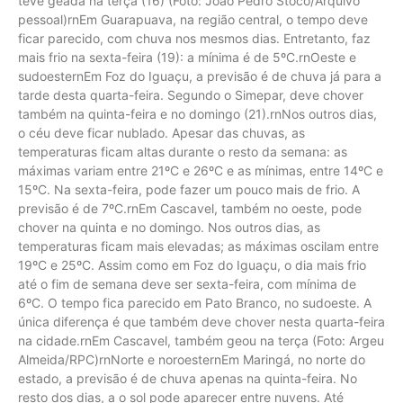
teve geada na terça (16) (Foto: João Pedro Stoco/Arquivo
pessoal)rnEm Guarapuava, na região central, o tempo deve
ficar parecido, com chuva nos mesmos dias. Entretanto, faz
mais frio na sexta-feira (19): a mínima é de 5ºC.rnOeste e
sudoesternEm Foz do Iguaçu, a previsão é de chuva já para a
tarde desta quarta-feira. Segundo o Simepar, deve chover
também na quinta-feira e no domingo (21).rnNos outros dias,
o céu deve ficar nublado. Apesar das chuvas, as
temperaturas ficam altas durante o resto da semana: as
máximas variam entre 21ºC e 26ºC e as mínimas, entre 14ºC e
15ºC. Na sexta-feira, pode fazer um pouco mais de frio. A
previsão é de 7ºC.rnEm Cascavel, também no oeste, pode
chover na quinta e no domingo. Nos outros dias, as
temperaturas ficam mais elevadas; as máximas oscilam entre
19ºC e 25ºC. Assim como em Foz do Iguaçu, o dia mais frio
até o fim de semana deve ser sexta-feira, com mínima de
6ºC. O tempo fica parecido em Pato Branco, no sudoeste. A
única diferença é que também deve chover nesta quarta-feira
na cidade.rnEm Cascavel, também geou na terça (Foto: Argeu
Almeida/RPC)rnNorte e noroesternEm Maringá, no norte do
estado, a previsão é de chuva apenas na quinta-feira. No
resto dos dias, a o sol pode aparecer entre nuvens. Até