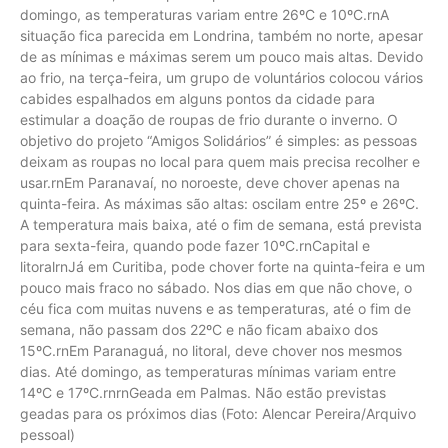
domingo, as temperaturas variam entre 26ºC e 10ºC.rnA
situação fica parecida em Londrina, também no norte, apesar
de as mínimas e máximas serem um pouco mais altas. Devido
ao frio, na terça-feira, um grupo de voluntários colocou vários
cabides espalhados em alguns pontos da cidade para
estimular a doação de roupas de frio durante o inverno. O
objetivo do projeto “Amigos Solidários” é simples: as pessoas
deixam as roupas no local para quem mais precisa recolher e
usar.rnEm Paranavaí, no noroeste, deve chover apenas na
quinta-feira. As máximas são altas: oscilam entre 25º e 26ºC.
A temperatura mais baixa, até o fim de semana, está prevista
para sexta-feira, quando pode fazer 10ºC.rnCapital e
litoralrnJá em Curitiba, pode chover forte na quinta-feira e um
pouco mais fraco no sábado. Nos dias em que não chove, o
céu fica com muitas nuvens e as temperaturas, até o fim de
semana, não passam dos 22ºC e não ficam abaixo dos
15ºC.rnEm Paranaguá, no litoral, deve chover nos mesmos
dias. Até domingo, as temperaturas mínimas variam entre
14ºC e 17ºC.rnrnGeada em Palmas. Não estão previstas
geadas para os próximos dias (Foto: Alencar Pereira/Arquivo
pessoal)