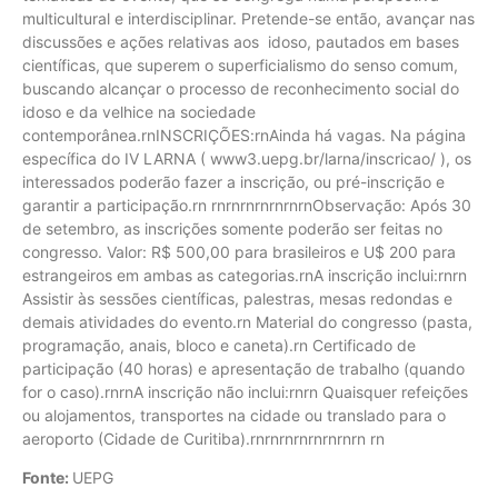
multicultural e interdisciplinar. Pretende-se então, avançar nas
discussões e ações relativas aos idoso, pautados em bases
científicas, que superem o superficialismo do senso comum,
buscando alcançar o processo de reconhecimento social do
idoso e da velhice na sociedade
contemporânea.rnINSCRIÇÕES:rnAinda há vagas. Na página
específica do IV LARNA ( www3.uepg.br/larna/inscricao/ ), os
interessados poderão fazer a inscrição, ou pré-inscrição e
garantir a participação.rn rnrnrnrnrnrnrnObservação: Após 30
de setembro, as inscrições somente poderão ser feitas no
congresso. Valor: R$ 500,00 para brasileiros e U$ 200 para
estrangeiros em ambas as categorias.rnA inscrição inclui:rnrn
Assistir às sessões científicas, palestras, mesas redondas e
demais atividades do evento.rn Material do congresso (pasta,
programação, anais, bloco e caneta).rn Certificado de
participação (40 horas) e apresentação de trabalho (quando
for o caso).rnrnA inscrição não inclui:rnrn Quaisquer refeições
ou alojamentos, transportes na cidade ou translado para o
aeroporto (Cidade de Curitiba).rnrnrnrnrnrnrnrn rn
Fonte:
UEPG