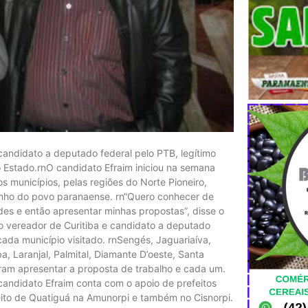
candidato a deputado federal pelo PTB, legítimo
 Estado.rnO candidato Efraim iniciou na semana
os municípios, pelas regiões do Norte Pioneiro,
inho do povo paranaense. rn“Quero conhecer de
ades e então apresentar minhas propostas”, disse o
do vereador de Curitiba e candidato a deputado
da município visitado. rnSengés, Jaguariaíva,
, Laranjal, Palmital, Diamante D’oeste, Santa
eram apresentar a proposta de trabalho e cada um.
 candidato Efraim conta com o apoio de prefeitos
eito de Quatiguá na Amunorpi e também no Cisnorpi.