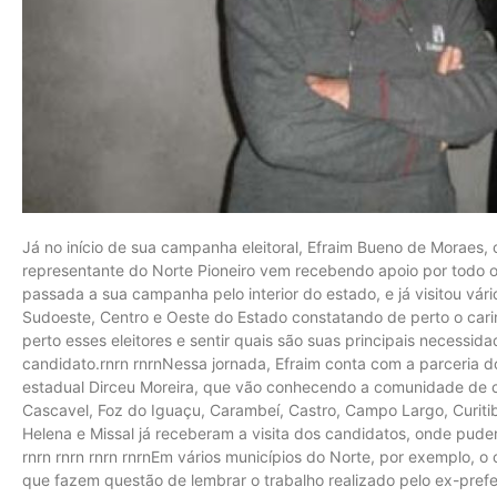
Já no início de sua campanha eleitoral, Efraim Bueno de Moraes, 
representante do Norte Pioneiro vem recebendo apoio por todo o
passada a sua campanha pelo interior do estado, e já visitou vári
Sudoeste, Centro e Oeste do Estado constatando de perto o car
perto esses eleitores e sentir quais são suas principais necessid
candidato.rnrn rnrnNessa jornada, Efraim conta com a parceria 
estadual Dirceu Moreira, que vão conhecendo a comunidade de ca
Cascavel, Foz do Iguaçu, Carambeí, Castro, Campo Largo, Curitiba
Helena e Missal já receberam a visita dos candidatos, onde pud
rnrn rnrn rnrn rnrnEm vários municípios do Norte, por exemplo, o
que fazem questão de lembrar o trabalho realizado pelo ex-pref