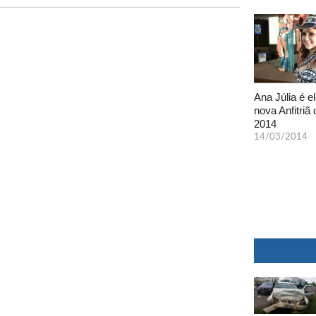
Ana Júlia é el
nova Anfitriã 
2014
14/03/2014