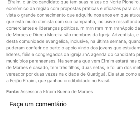
Efraim, o único candidato que tem suas raízes do Norte Pioneiro,
econômico da região com propostas práticas e eficazes para os 
vista o grande conhecimento que adquiriu nos anos em que atuou 
que está muito otimista com sua campanha, inclusive ressaltando
comerciantes e lideranças políticas. rn rnrn rnrn rnrn rnrnApoio 
de Moraes e Dirceu Moreira são membros da Igreja Adventista,
desta comunidade evangélica, inclusive, na última semana, quan
puderam conferir de perto o apoio vindo dos jovens que estudam 
líderes, fiéis e congregados da igreja.rnA agenda do candidato p
municípios paranaenses. Na semana que vem Efraim estará nas ci
de Moraes é casado, tem três filhos, duas netas, e foi um dos me
vereador por duas vezes na cidade de Quatiguá. Ele atua como 
a Feijão Efraim, que ganhou credibilidade no Brasil.
Fonte:
Assessoria Efraim Bueno de Moraes
Faça um comentário