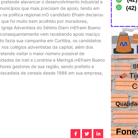
 pretende alavancar o desenvolvimento industrial e
municípios que mais precisam de apoio, tendo em
na política regional.rnO candidato Efraim declarou
 que foi muito bem acolhido por moradores,
da Igreja Adventista do Sétimo Diarn rnEfraim Bueno
 e consequentemente vem recebendo apoio maciço
do fazia sua campanha em Curitiba, os candidatos
nos colégios adventistas da capital, além dos
retende visitar o maior número possível de
dades de Irati e Londrina e Maringá.rnEfraim Bueno
lhores gestores de sua região, sendo prefeito e
atacadista de cereais desde 1986 em sua empresa,