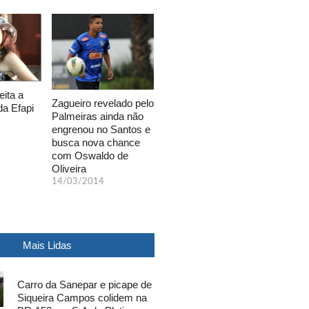
eita a
Zagueiro revelado pelo
da Efapi
Palmeiras ainda não
engrenou no Santos e
busca nova chance
com Oswaldo de
Oliveira
14/03/2014
Mais Lidas
Carro da Sanepar e picape de
Siqueira Campos colidem na