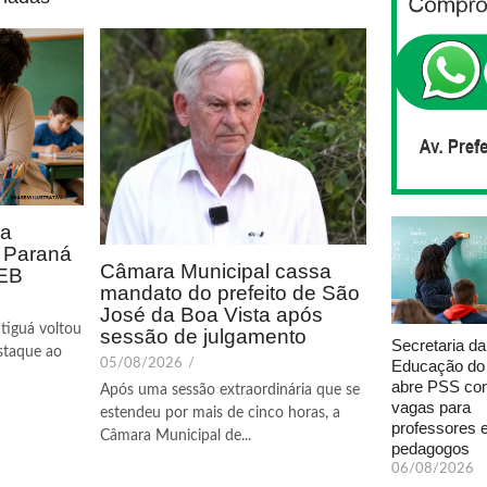
ca
o Paraná
Câmara Municipal cassa
DEB
mandato do prefeito de São
José da Boa Vista após
tiguá voltou
sessão de julgamento
Secretaria da
staque ao
Educação do
05/08/2026
/
abre PSS com
Após uma sessão extraordinária que se
vagas para
estendeu por mais de cinco horas, a
professores 
Câmara Municipal de...
pedagogos
06/08/2026