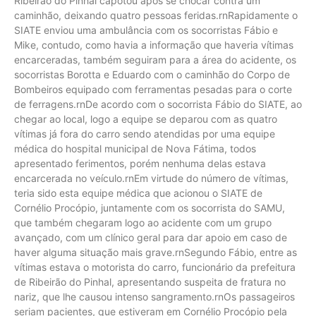
Ribeirão do Pinhal capotou após se chocar contra um
caminhão, deixando quatro pessoas feridas.rnRapidamente o
SIATE enviou uma ambulância com os socorristas Fábio e
Mike, contudo, como havia a informação que haveria vítimas
encarceradas, também seguiram para a área do acidente, os
socorristas Borotta e Eduardo com o caminhão do Corpo de
Bombeiros equipado com ferramentas pesadas para o corte
de ferragens.rnDe acordo com o socorrista Fábio do SIATE, ao
chegar ao local, logo a equipe se deparou com as quatro
vítimas já fora do carro sendo atendidas por uma equipe
médica do hospital municipal de Nova Fátima, todos
apresentado ferimentos, porém nenhuma delas estava
encarcerada no veículo.rnEm virtude do número de vítimas,
teria sido esta equipe médica que acionou o SIATE de
Cornélio Procópio, juntamente com os socorrista do SAMU,
que também chegaram logo ao acidente com um grupo
avançado, com um clínico geral para dar apoio em caso de
haver alguma situação mais grave.rnSegundo Fábio, entre as
vítimas estava o motorista do carro, funcionário da prefeitura
de Ribeirão do Pinhal, apresentando suspeita de fratura no
nariz, que lhe causou intenso sangramento.rnOs passageiros
seriam pacientes, que estiveram em Cornélio Procópio pela