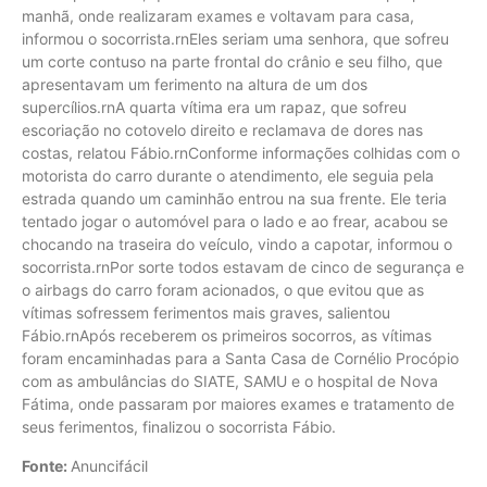
manhã, onde realizaram exames e voltavam para casa,
informou o socorrista.rnEles seriam uma senhora, que sofreu
um corte contuso na parte frontal do crânio e seu filho, que
apresentavam um ferimento na altura de um dos
supercílios.rnA quarta vítima era um rapaz, que sofreu
escoriação no cotovelo direito e reclamava de dores nas
costas, relatou Fábio.rnConforme informações colhidas com o
motorista do carro durante o atendimento, ele seguia pela
estrada quando um caminhão entrou na sua frente. Ele teria
tentado jogar o automóvel para o lado e ao frear, acabou se
chocando na traseira do veículo, vindo a capotar, informou o
socorrista.rnPor sorte todos estavam de cinco de segurança e
o airbags do carro foram acionados, o que evitou que as
vítimas sofressem ferimentos mais graves, salientou
Fábio.rnApós receberem os primeiros socorros, as vítimas
foram encaminhadas para a Santa Casa de Cornélio Procópio
com as ambulâncias do SIATE, SAMU e o hospital de Nova
Fátima, onde passaram por maiores exames e tratamento de
seus ferimentos, finalizou o socorrista Fábio.
Fonte:
Anuncifácil