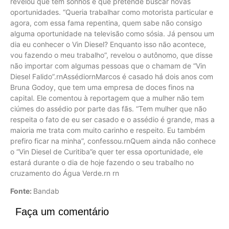
revelou que tem sonhos e que pretende buscar novas
oportunidades. “Queria trabalhar como motorista particular e
agora, com essa fama repentina, quem sabe não consigo
alguma oportunidade na televisão como sósia. Já pensou um
dia eu conhecer o Vin Diesel? Enquanto isso não acontece,
vou fazendo o meu trabalho”, revelou o autônomo, que disse
não importar com algumas pessoas que o chamam de “Vin
Diesel Falido”.rnAssédiornMarcos é casado há dois anos com
Bruna Godoy, que tem uma empresa de doces finos na
capital. Ele comentou à reportagem que a mulher não tem
ciúmes do assédio por parte das fãs. “Tem mulher que não
respeita o fato de eu ser casado e o assédio é grande, mas a
maioria me trata com muito carinho e respeito. Eu também
prefiro ficar na minha”, confessou.rnQuem ainda não conhece
o “Vin Diesel de Curitiba”e quer ter essa oportunidade, ele
estará durante o dia de hoje fazendo o seu trabalho no
cruzamento do Água Verde.rn rn
Fonte:
Bandab
Faça um comentário