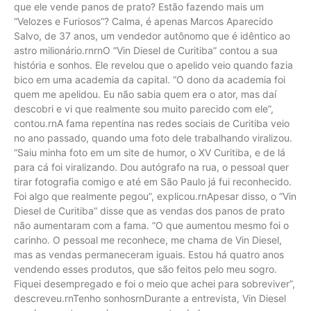
que ele vende panos de prato? Estão fazendo mais um
“Velozes e Furiosos”? Calma, é apenas Marcos Aparecido
Salvo, de 37 anos, um vendedor autônomo que é idêntico ao
astro milionário.rnrnO “Vin Diesel de Curitiba” contou a sua
história e sonhos. Ele revelou que o apelido veio quando fazia
bico em uma academia da capital. “O dono da academia foi
quem me apelidou. Eu não sabia quem era o ator, mas daí
descobri e vi que realmente sou muito parecido com ele”,
contou.rnA fama repentina nas redes sociais de Curitiba veio
no ano passado, quando uma foto dele trabalhando viralizou.
“Saiu minha foto em um site de humor, o XV Curitiba, e de lá
para cá foi viralizando. Dou autógrafo na rua, o pessoal quer
tirar fotografia comigo e até em São Paulo já fui reconhecido.
Foi algo que realmente pegou”, explicou.rnApesar disso, o “Vin
Diesel de Curitiba” disse que as vendas dos panos de prato
não aumentaram com a fama. “O que aumentou mesmo foi o
carinho. O pessoal me reconhece, me chama de Vin Diesel,
mas as vendas permaneceram iguais. Estou há quatro anos
vendendo esses produtos, que são feitos pelo meu sogro.
Fiquei desempregado e foi o meio que achei para sobreviver”,
descreveu.rnTenho sonhosrnDurante a entrevista, Vin Diesel