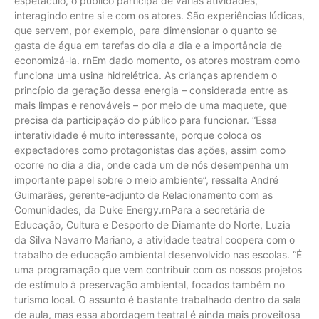
espetáculo, o público participa de várias atividades,
interagindo entre si e com os atores. São experiências lúdicas,
que servem, por exemplo, para dimensionar o quanto se
gasta de água em tarefas do dia a dia e a importância de
economizá-la. rnEm dado momento, os atores mostram como
funciona uma usina hidrelétrica. As crianças aprendem o
princípio da geração dessa energia – considerada entre as
mais limpas e renováveis – por meio de uma maquete, que
precisa da participação do público para funcionar. “Essa
interatividade é muito interessante, porque coloca os
expectadores como protagonistas das ações, assim como
ocorre no dia a dia, onde cada um de nós desempenha um
importante papel sobre o meio ambiente”, ressalta André
Guimarães, gerente-adjunto de Relacionamento com as
Comunidades, da Duke Energy.rnPara a secretária de
Educação, Cultura e Desporto de Diamante do Norte, Luzia
da Silva Navarro Mariano, a atividade teatral coopera com o
trabalho de educação ambiental desenvolvido nas escolas. “É
uma programação que vem contribuir com os nossos projetos
de estímulo à preservação ambiental, focados também no
turismo local. O assunto é bastante trabalhado dentro da sala
de aula, mas essa abordagem teatral é ainda mais proveitosa