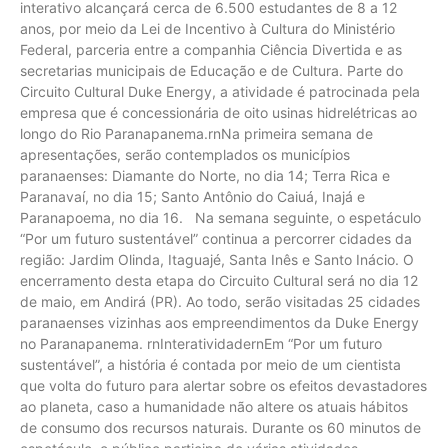
interativo alcançará cerca de 6.500 estudantes de 8 a 12
anos, por meio da Lei de Incentivo à Cultura do Ministério
Federal, parceria entre a companhia Ciência Divertida e as
secretarias municipais de Educação e de Cultura. Parte do
Circuito Cultural Duke Energy, a atividade é patrocinada pela
empresa que é concessionária de oito usinas hidrelétricas ao
longo do Rio Paranapanema.rnNa primeira semana de
apresentações, serão contemplados os municípios
paranaenses: Diamante do Norte, no dia 14; Terra Rica e
Paranavaí, no dia 15; Santo Antônio do Caiuá, Inajá e
Paranapoema, no dia 16. Na semana seguinte, o espetáculo
“Por um futuro sustentável” continua a percorrer cidades da
região: Jardim Olinda, Itaguajé, Santa Inês e Santo Inácio. O
encerramento desta etapa do Circuito Cultural será no dia 12
de maio, em Andirá (PR). Ao todo, serão visitadas 25 cidades
paranaenses vizinhas aos empreendimentos da Duke Energy
no Paranapanema. rnInteratividadernEm “Por um futuro
sustentável”, a história é contada por meio de um cientista
que volta do futuro para alertar sobre os efeitos devastadores
ao planeta, caso a humanidade não altere os atuais hábitos
de consumo dos recursos naturais. Durante os 60 minutos de