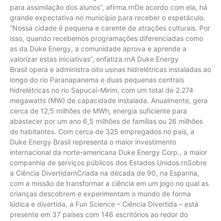
para assimilação dos alunos”, afirma.rnDe acordo com ela, há
grande expectativa no município para receber o espetáculo.
“Nossa cidade é pequena e carente de atrações culturais. Por
isso, quando recebemos programações diferenciadas como
as da Duke Energy, a comunidade aprova e aprende a
valorizar estas iniciativas”, enfatiza.rnA Duke Energy
Brasil opera e administra oito usinas hidrelétricas instaladas ao
longo do rio Paranapanema e duas pequenas centrais
hidrelétricas no rio Sapucaí-Mirim, com um total de 2.274
megawatts (MW) de capacidade instalada. Anualmente, gera
cerca de 12,5 milhões de MWh, energia suficiente para
abastecer por um ano 6,5 milhões de famílias ou 26 milhões
de habitantes. Com cerca de 325 empregados no país, a
Duke Energy Brasil representa o maior investimento
internacional da norte-americana Duke Energy Corp., a maior
companhia de serviços públicos dos Estados Unidos.rnSobre
a Ciência DivertidarnCriada na década de 90, na Espanha,
com a missão de transformar a ciência em um jogo no qual as
crianças descobrem e experimentam o mundo de forma
lúdica e divertida, a Fun Science – Ciência Divertida – está
presente em 37 países com 146 escritórios ao redor do