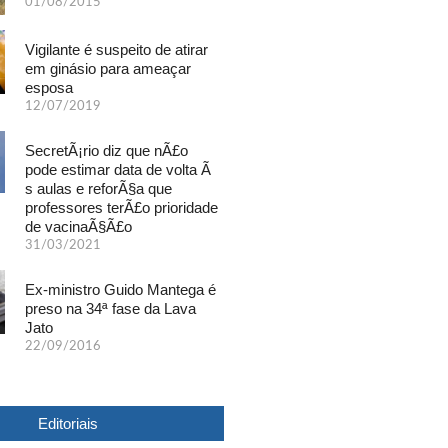
01/08/2015
Vigilante é suspeito de atirar
em ginásio para ameaçar
esposa
12/07/2019
SecretÃ¡rio diz que nÃ£o
pode estimar data de volta Ã
s aulas e reforÃ§a que
professores terÃ£o prioridade
de vacinaÃ§Ã£o
31/03/2021
Ex-ministro Guido Mantega é
preso na 34ª fase da Lava
Jato
22/09/2016
Editoriais