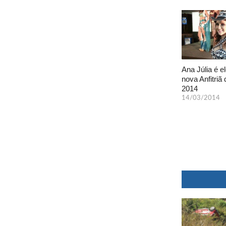
Ana Júlia é el
nova Anfitriã 
2014
14/03/2014