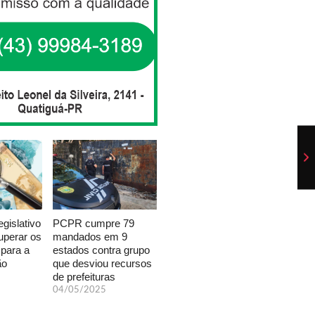
PCPR cumpre 79
egislativo
mandados em 9
uperar os
estados contra grupo
 para a
que desviou recursos
ão
de prefeituras
04/05/2025