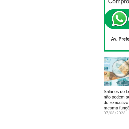
Salários do L
não podem s
do Executivo
mesma funç
07/08/2026