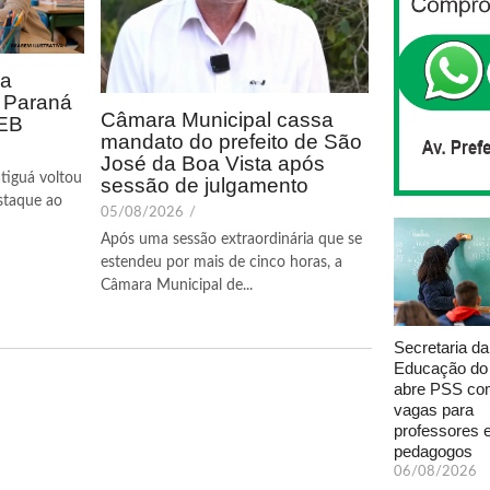
ca
o Paraná
Câmara Municipal cassa
DEB
mandato do prefeito de São
José da Boa Vista após
tiguá voltou
sessão de julgamento
staque ao
05/08/2026
/
Após uma sessão extraordinária que se
estendeu por mais de cinco horas, a
Câmara Municipal de...
Secretaria da
Educação do
abre PSS com
vagas para
professores 
pedagogos
06/08/2026