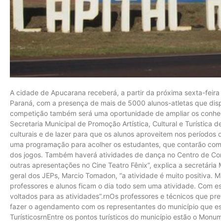
A cidade de Apucarana receberá, a partir da próxima sexta-feira 
Paraná, com a presença de mais de 5000 alunos-atletas que dis
competição também será uma oportunidade de ampliar os conhec
Secretaria Municipal de Promoção Artística, Cultural e Turística
culturais e de lazer para que os alunos aproveitem nos períodos 
uma programação para acolher os estudantes, que contarão com 
dos jogos. Também haverá atividades de dança no Centro de C
outras apresentações no Cine Teatro Fênix”, explica a secretária
geral dos JEPs, Marcio Tomadon, “a atividade é muito positiva. 
professores e alunos ficam o dia todo sem uma atividade. Com e
voltados para as atividades”.rnOs professores e técnicos que pr
fazer o agendamento com os representantes do município que e
TurísticosrnEntre os pontos turísticos do município estão o Monu