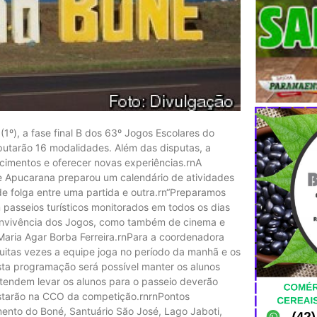
(1º), a fase final B dos 63º Jogos Escolares do
putarão 16 modalidades. Além das disputas, a
imentos e oferecer novas experiências.rnA
 de Apucarana preparou um calendário de atividades
de folga entre uma partida e outra.rn“Preparamos
passeios turísticos monitorados em todos os dias
onvivência dos Jogos, como também de cinema e
 Maria Agar Borba Ferreira.rnPara a coordenadora
Muitas vezes a equipe joga no período da manhã e os
sta programação será possível manter os alunos
etendem levar os alunos para o passeio deverão
starão na CCO da competição.rnrnPontos
mento do Boné, Santuário São José, Lago Jaboti,