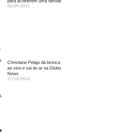
para acolherem uma família
06/09/2015
Christiane Pelajo dá bronca
ao vivo e sai do ar na Globo
News
27/10/2016